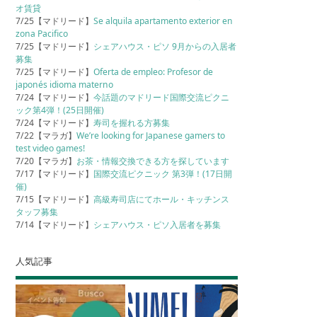
オ賃貸
7/25【マドリード】
Se alquila apartamento exterior en
zona Pacifico
7/25【マドリード】
シェアハウス・ピソ 9月からの入居者
募集
7/25【マドリード】
Oferta de empleo: Profesor de
japonés idioma materno
7/24【マドリード】
今話題のマドリード国際交流ピクニ
ック第4弾！(25日開催)
7/24【マドリード】
寿司を握れる方募集
7/22【マラガ】
We’re looking for Japanese gamers to
test video games!
7/20【マラガ】
お茶・情報交換できる方を探しています
7/17【マドリード】
国際交流ピクニック 第3弾！(17日開
催)
7/15【マドリード】
高級寿司店にてホール・キッチンス
タッフ募集
7/14【マドリード】
シェアハウス・ピソ入居者を募集
人気記事