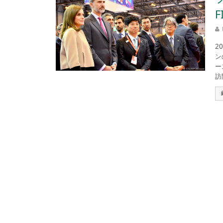
2
ン
ー
訪問