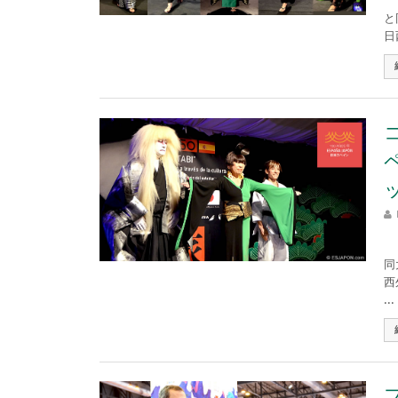
2
と
日
1
同
西
...