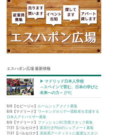
エスハポン広場 最新情報
▶︎ マドリッド日本人学校
～スペインで育む、日本の学びと
未来への力～
[PR]
8/8【セビージャ】
ルームシェアメイト募集
8/8【マドリード】
ワーキングホリデー渡航者を支援する
日本人アドバイザー募集
8/6【マドリード】
ファッションEC営業スタッフ募集
7/31【バルセロナ】
家具付きPisoのシェアメート募集
7/31【バルセロナ】
美術系アーティストに最適なスタジ