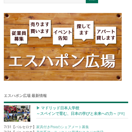
エスハポン広場 最新情報
▶︎ マドリッド日本人学校
～スペインで育む、日本の学びと未来への力～
[PR]
7/31【バルセロナ】
家具付きPisoのシェアメート募集