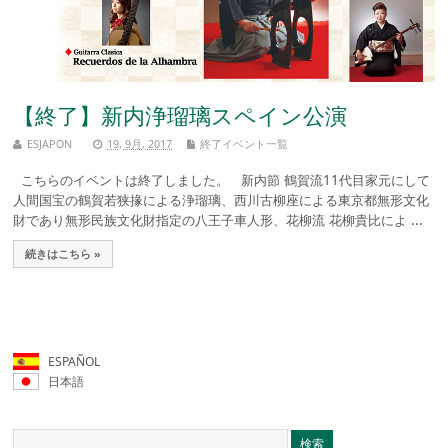
【終了】新内浄瑠璃スペイン公演
ESJAPON
19, 9月, 2017
終了イベント一覧
こちらのイベントは終了しました。 新内節 鶴賀流11代目家元にして
人間国宝の鶴賀若狭掾による浄瑠璃、西川古柳座による東京都無形文化
財であり無形民族文化財指定の八王子車人形、花柳流 花柳貴比によ ...
続きはこちら »
ESPAÑOL
日本語