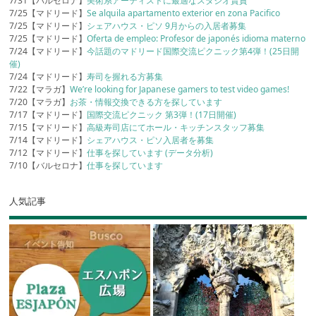
7/31【バルセロナ】
美術系アーティストに最適なスタジオ賃貸
7/25【マドリード】
Se alquila apartamento exterior en zona Pacifico
7/25【マドリード】
シェアハウス・ピソ 9月からの入居者募集
7/25【マドリード】
Oferta de empleo: Profesor de japonés idioma materno
7/24【マドリード】
今話題のマドリード国際交流ピクニック第4弾！(25日開
催)
7/24【マドリード】
寿司を握れる方募集
7/22【マラガ】
We’re looking for Japanese gamers to test video games!
7/20【マラガ】
お茶・情報交換できる方を探しています
7/17【マドリード】
国際交流ピクニック 第3弾！(17日開催)
7/15【マドリード】
高級寿司店にてホール・キッチンスタッフ募集
7/14【マドリード】
シェアハウス・ピソ入居者を募集
7/12【マドリード】
仕事を探しています (データ分析)
7/10【バルセロナ】
仕事を探しています
人気記事