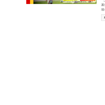
こ
募
籍