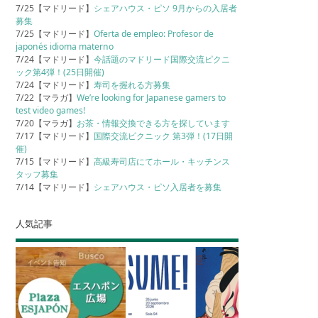
7/25【マドリード】
シェアハウス・ピソ 9月からの入居者
募集
7/25【マドリード】
Oferta de empleo: Profesor de
japonés idioma materno
7/24【マドリード】
今話題のマドリード国際交流ピクニ
ック第4弾！(25日開催)
7/24【マドリード】
寿司を握れる方募集
7/22【マラガ】
We’re looking for Japanese gamers to
test video games!
7/20【マラガ】
お茶・情報交換できる方を探しています
7/17【マドリード】
国際交流ピクニック 第3弾！(17日開
催)
7/15【マドリード】
高級寿司店にてホール・キッチンス
タッフ募集
7/14【マドリード】
シェアハウス・ピソ入居者を募集
人気記事