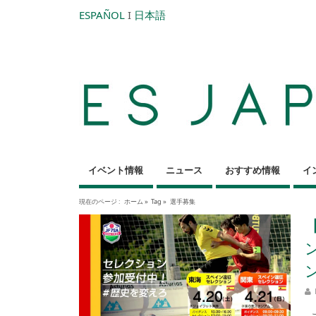
ESPAÑOL
I
日本語
イベント情報
ニュース
おすすめ情報
イ
現在のページ :
ホーム
»
Tag »
選手募集