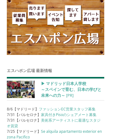
エスハポン広場 最新情報
▶︎ マドリッド日本人学校
～スペインで育む、日本の学びと
未来への力～
[PR]
8/6【マドリード】
ファッションEC営業スタッフ募集
7/31【バルセロナ】
家具付きPisoのシェアメート募集
7/31【バルセロナ】
美術系アーティストに最適なスタジ
オ賃貸
7/25【マドリード】
Se alquila apartamento exterior en
zona Pacifico