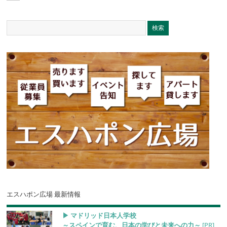
エスハポン広場 最新情報
▶︎ マドリッド日本人学校
～スペインで育む、日本の学びと未来への力～
[PR]