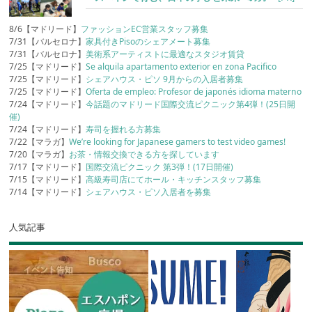
8/6【マドリード】
ファッションEC営業スタッフ募集
7/31【バルセロナ】
家具付きPisoのシェアメート募集
7/31【バルセロナ】
美術系アーティストに最適なスタジオ賃貸
7/25【マドリード】
Se alquila apartamento exterior en zona Pacifico
7/25【マドリード】
シェアハウス・ピソ 9月からの入居者募集
7/25【マドリード】
Oferta de empleo: Profesor de japonés idioma materno
7/24【マドリード】
今話題のマドリード国際交流ピクニック第4弾！(25日開
催)
7/24【マドリード】
寿司を握れる方募集
7/22【マラガ】
We’re looking for Japanese gamers to test video games!
7/20【マラガ】
お茶・情報交換できる方を探しています
7/17【マドリード】
国際交流ピクニック 第3弾！(17日開催)
7/15【マドリード】
高級寿司店にてホール・キッチンスタッフ募集
7/14【マドリード】
シェアハウス・ピソ入居者を募集
人気記事