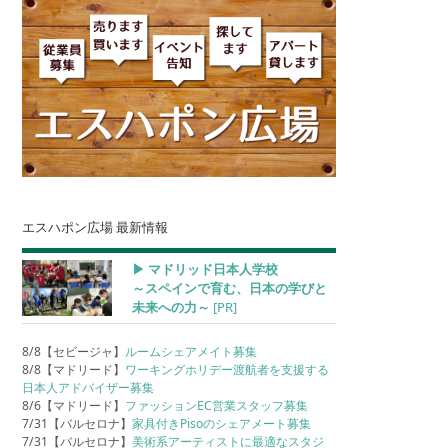
エスハポン広場 最新情報
▶︎ マドリッド日本人学校
～スペインで育む、日本の学びと
未来への力～
[PR]
8/8【セビージャ】
ルームシェアメイト募集
8/8【マドリード】
ワーキングホリデー渡航者を支援する
日本人アドバイザー募集
8/6【マドリード】
ファッションEC営業スタッフ募集
7/31【バルセロナ】
家具付きPisoのシェアメート募集
7/31【バルセロナ】
美術系アーティストに最適なスタジ