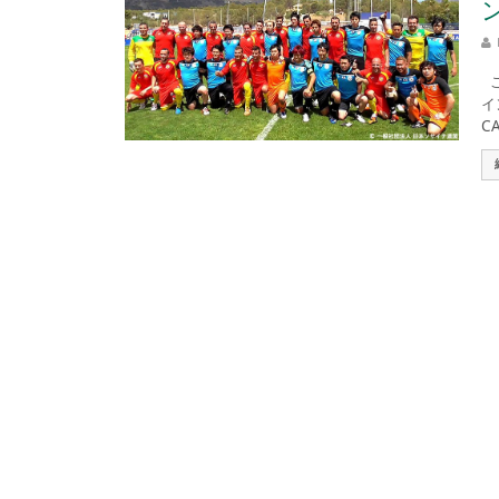
こ
イ
CA