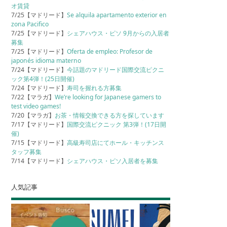
オ賃貸
7/25【マドリード】
Se alquila apartamento exterior en
zona Pacifico
7/25【マドリード】
シェアハウス・ピソ 9月からの入居者
募集
7/25【マドリード】
Oferta de empleo: Profesor de
japonés idioma materno
7/24【マドリード】
今話題のマドリード国際交流ピクニ
ック第4弾！(25日開催)
7/24【マドリード】
寿司を握れる方募集
7/22【マラガ】
We’re looking for Japanese gamers to
test video games!
7/20【マラガ】
お茶・情報交換できる方を探しています
7/17【マドリード】
国際交流ピクニック 第3弾！(17日開
催)
7/15【マドリード】
高級寿司店にてホール・キッチンス
タッフ募集
7/14【マドリード】
シェアハウス・ピソ入居者を募集
人気記事