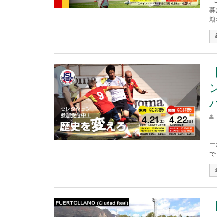
こ
募
籍
日
ー
で