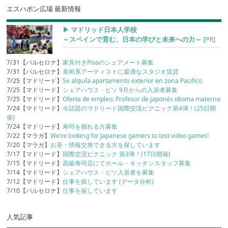
エスハポン広場 最新情報
▶︎ マドリッド日本人学校
～スペインで育む、日本の学びと未来への力～
[PR]
7/31【バルセロナ】
家具付きPisoのシェアメート募集
7/31【バルセロナ】
美術系アーティストに最適なスタジオ賃貸
7/25【マドリード】
Se alquila apartamento exterior en zona Pacifico
7/25【マドリード】
シェアハウス・ピソ 9月からの入居者募集
7/25【マドリード】
Oferta de empleo: Profesor de japonés idioma materno
7/24【マドリード】
今話題のマドリード国際交流ピクニック第4弾！(25日開
催)
7/24【マドリード】
寿司を握れる方募集
7/22【マラガ】
We’re looking for Japanese gamers to test video games!
7/20【マラガ】
お茶・情報交換できる方を探しています
7/17【マドリード】
国際交流ピクニック 第3弾！(17日開催)
7/15【マドリード】
高級寿司店にてホール・キッチンスタッフ募集
7/14【マドリード】
シェアハウス・ピソ入居者を募集
7/12【マドリード】
仕事を探しています (データ分析)
7/10【バルセロナ】
仕事を探しています
人気記事