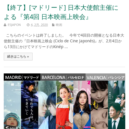
【終了】[マドリード] 日本大使館主催に
よる『第4回 日本映画上映会』
ESJAPON
4, 2月, 2020
映画
こちらのイベントは終了しました。 今年で4回目の開催となる日本大
使館主催の『日本映画上映会 (Ciclo de Cine Japonés)』が、2月4日か
ら13日にかけてマドリードのKinép ...
続きはこちら »