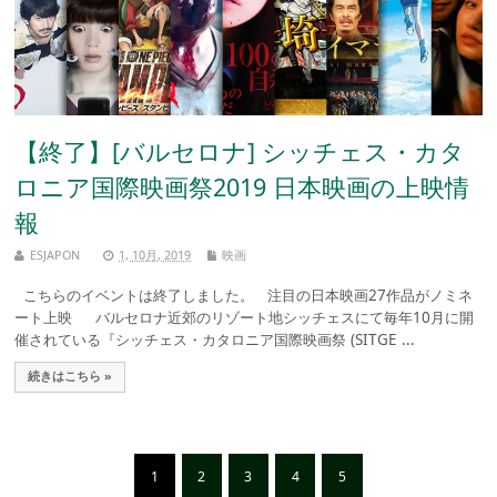
【終了】[バルセロナ] シッチェス・カタ
ロニア国際映画祭2019 日本映画の上映情
報
ESJAPON
1, 10月, 2019
映画
こちらのイベントは終了しました。 注目の日本映画27作品がノミネ
ート上映 バルセロナ近郊のリゾート地シッチェスにて毎年10月に開
催されている『シッチェス・カタロニア国際映画祭 (SITGE ...
続きはこちら »
1
2
3
4
5