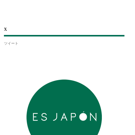
X
ツイート