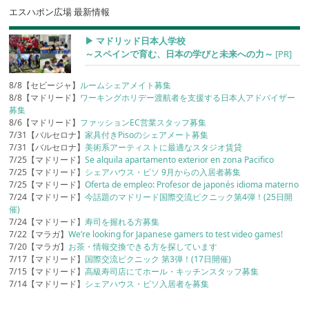
エスハポン広場 最新情報
▶︎ マドリッド日本人学校
～スペインで育む、日本の学びと未来への力～
[PR]
8/8【セビージャ】
ルームシェアメイト募集
8/8【マドリード】
ワーキングホリデー渡航者を支援する日本人アドバイザー
募集
8/6【マドリード】
ファッションEC営業スタッフ募集
7/31【バルセロナ】
家具付きPisoのシェアメート募集
7/31【バルセロナ】
美術系アーティストに最適なスタジオ賃貸
7/25【マドリード】
Se alquila apartamento exterior en zona Pacifico
7/25【マドリード】
シェアハウス・ピソ 9月からの入居者募集
7/25【マドリード】
Oferta de empleo: Profesor de japonés idioma materno
7/24【マドリード】
今話題のマドリード国際交流ピクニック第4弾！(25日開
催)
7/24【マドリード】
寿司を握れる方募集
7/22【マラガ】
We’re looking for Japanese gamers to test video games!
7/20【マラガ】
お茶・情報交換できる方を探しています
7/17【マドリード】
国際交流ピクニック 第3弾！(17日開催)
7/15【マドリード】
高級寿司店にてホール・キッチンスタッフ募集
7/14【マドリード】
シェアハウス・ピソ入居者を募集