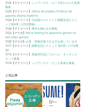
7/25【マドリード】
シェアハウス・ピソ 9月からの入居者
募集
7/25【マドリード】
Oferta de empleo: Profesor de
japonés idioma materno
7/24【マドリード】
今話題のマドリード国際交流ピクニ
ック第4弾！(25日開催)
7/24【マドリード】
寿司を握れる方募集
7/22【マラガ】
We’re looking for Japanese gamers to
test video games!
7/20【マラガ】
お茶・情報交換できる方を探しています
7/17【マドリード】
国際交流ピクニック 第3弾！(17日開
催)
7/15【マドリード】
高級寿司店にてホール・キッチンス
タッフ募集
7/14【マドリード】
シェアハウス・ピソ入居者を募集
人気記事