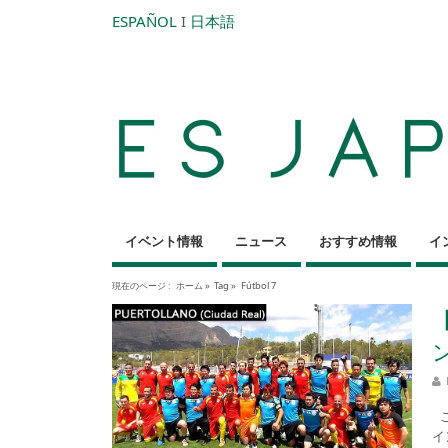
ESPAÑOL
I
日本語
イベント情報
ニュース
おすすめ情報
イ
現在のページ :
ホーム
»
Tag »
Fútbol 7
こ
イ