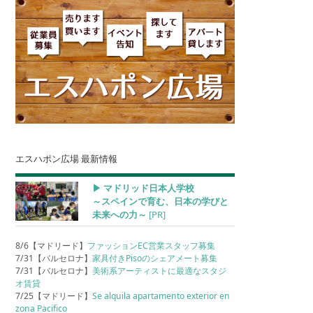
エスハポン広場 最新情報
▶︎ マドリッド日本人学校
～スペインで育む、日本の学びと
未来への力～
[PR]
8/6【マドリード】
ファッションEC営業スタッフ募集
7/31【バルセロナ】
家具付きPisoのシェアメート募集
7/31【バルセロナ】
美術系アーティストに最適なスタジ
オ賃貸
7/25【マドリード】
Se alquila apartamento exterior en
zona Pacifico