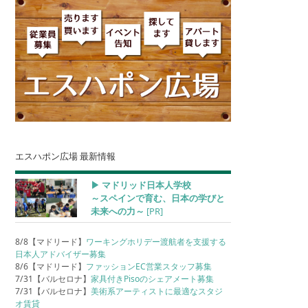
エスハポン広場 最新情報
▶︎ マドリッド日本人学校
～スペインで育む、日本の学びと
未来への力～
[PR]
8/8【マドリード】
ワーキングホリデー渡航者を支援する
日本人アドバイザー募集
8/6【マドリード】
ファッションEC営業スタッフ募集
7/31【バルセロナ】
家具付きPisoのシェアメート募集
7/31【バルセロナ】
美術系アーティストに最適なスタジ
オ賃貸