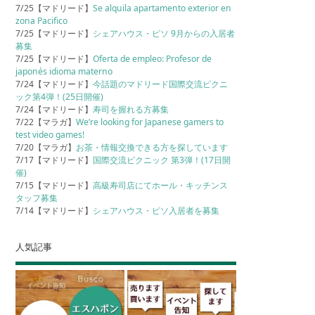
7/25【マドリード】
Se alquila apartamento exterior en
zona Pacifico
7/25【マドリード】
シェアハウス・ピソ 9月からの入居者
募集
7/25【マドリード】
Oferta de empleo: Profesor de
japonés idioma materno
7/24【マドリード】
今話題のマドリード国際交流ピクニ
ック第4弾！(25日開催)
7/24【マドリード】
寿司を握れる方募集
7/22【マラガ】
We’re looking for Japanese gamers to
test video games!
7/20【マラガ】
お茶・情報交換できる方を探しています
7/17【マドリード】
国際交流ピクニック 第3弾！(17日開
催)
7/15【マドリード】
高級寿司店にてホール・キッチンス
タッフ募集
7/14【マドリード】
シェアハウス・ピソ入居者を募集
人気記事