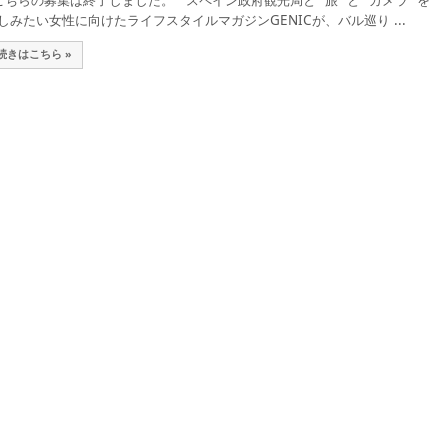
ちらの募集は終了しました。 スペイン政府観光局と “旅” と “カメラ” を
しみたい女性に向けたライフスタイルマガジンGENICが、バル巡り ...
続きはこちら »