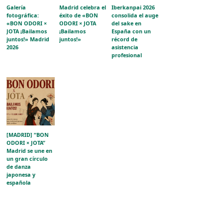
Galería
Madrid celebra el
Iberkanpai 2026
fotográfica:
éxito de «BON
consolida el auge
«BON ODORI ×
ODORI × JOTA
del sake en
JOTA ¡Bailamos
¡Bailamos
España con un
juntos!» Madrid
juntos!»
récord de
2026
asistencia
profesional
[MADRID] “BON
ODORI × JOTA”
Madrid se une en
un gran círculo
de danza
japonesa y
española