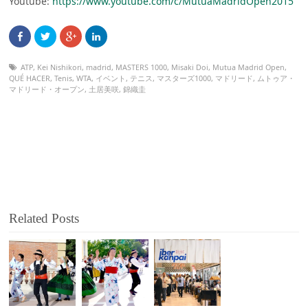
Youtube:
https://www.youtube.com/c/MutuaMadridOpen2015
ATP
,
Kei Nishikori
,
madrid
,
MASTERS 1000
,
Misaki Doi
,
Mutua Madrid Open
,
QUÉ HACER
,
Tenis
,
WTA
,
イベント
,
テニス
,
マスターズ1000
,
マドリード
,
ムトゥア・
マドリード・オープン
,
土居美咲
,
錦織圭
Related Posts