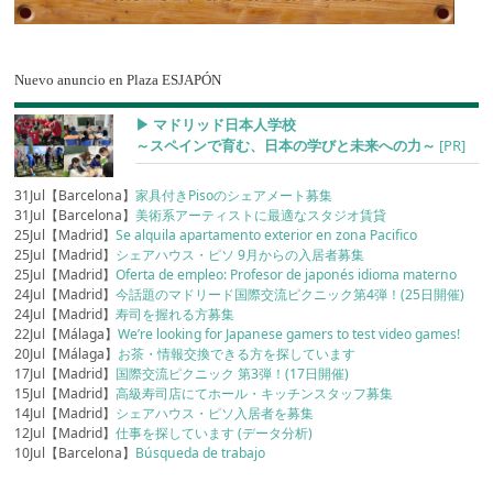
Nuevo anuncio en Plaza ESJAPÓN
▶︎ マドリッド日本人学校
～スペインで育む、日本の学びと未来への力～
[PR]
31Jul【Barcelona】
家具付きPisoのシェアメート募集
31Jul【Barcelona】
美術系アーティストに最適なスタジオ賃貸
25Jul【Madrid】
Se alquila apartamento exterior en zona Pacifico
25Jul【Madrid】
シェアハウス・ピソ 9月からの入居者募集
25Jul【Madrid】
Oferta de empleo: Profesor de japonés idioma materno
24Jul【Madrid】
今話題のマドリード国際交流ピクニック第4弾！(25日開催)
24Jul【Madrid】
寿司を握れる方募集
22Jul【Málaga】
We’re looking for Japanese gamers to test video games!
20Jul【Málaga】
お茶・情報交換できる方を探しています
17Jul【Madrid】
国際交流ピクニック 第3弾！(17日開催)
15Jul【Madrid】
高級寿司店にてホール・キッチンスタッフ募集
14Jul【Madrid】
シェアハウス・ピソ入居者を募集
12Jul【Madrid】
仕事を探しています (データ分析)
10Jul【Barcelona】
Búsqueda de trabajo