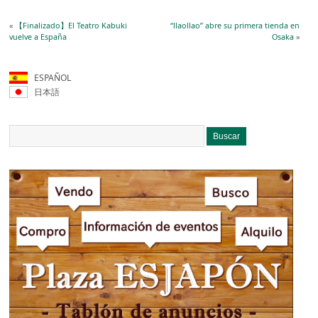
«
【Finalizado】El Teatro Kabuki
“llaollao” abre su primera tienda en
vuelve a España
Osaka
»
ESPAÑOL
日本語