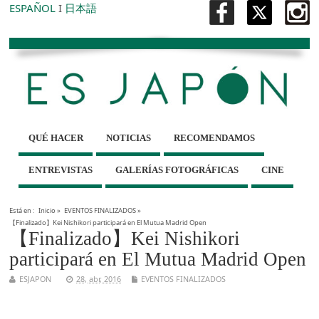
ESPAÑOL
I
日本語
QUÉ HACER
NOTICIAS
RECOMENDAMOS
ENTREVISTAS
GALERÍAS FOTOGRÁFICAS
CINE
Está en :
Inicio
»
EVENTOS FINALIZADOS
»
【Finalizado】Kei Nishikori participará en El Mutua Madrid Open
【Finalizado】Kei Nishikori
participará en El Mutua Madrid Open
ESJAPON
28, abr, 2016
EVENTOS FINALIZADOS