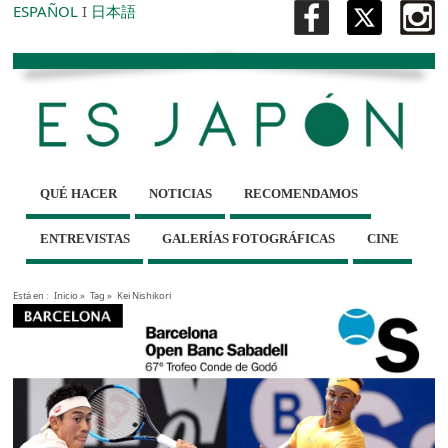
ESPAÑOL
I
日本語
QUÉ HACER
NOTICIAS
RECOMENDAMOS
ENTREVISTAS
GALERÍAS FOTOGRÁFICAS
CINE
Está en :
Inicio
»
Tag »
Kei Nishikori