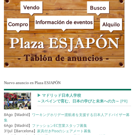
Nuevo anuncio en Plaza ESJAPÓN
▶︎ マドリッド日本人学校
～スペインで育む、日本の学びと未来への力～
[PR]
8Ago【Madrid】
ワーキングホリデー渡航者を支援する日本人アドバイザー募
集
6Ago【Madrid】
ファッションEC営業スタッフ募集
31Jul【Barcelona】
家具付きPisoのシェアメート募集