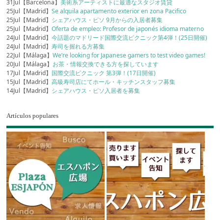
31Jul【Barcelona】
美術系アーティストに最適なスタジオ賃貸
25Jul【Madrid】
Se alquila apartamento exterior en zona Pacifico
25Jul【Madrid】
シェアハウス・ピソ 9月からの入居者募集
25Jul【Madrid】
Oferta de empleo: Profesor de japonés idioma materno
24Jul【Madrid】
今話題のマドリード国際交流ピクニック第4弾！(25日開催)
24Jul【Madrid】
寿司を握れる方募集
22Jul【Málaga】
We’re looking for Japanese gamers to test video games!
20Jul【Málaga】
お茶・情報交換できる方を探しています
17Jul【Madrid】
国際交流ピクニック 第3弾！(17日開催)
15Jul【Madrid】
高級寿司店にてホール・キッチンスタッフ募集
14Jul【Madrid】
シェアハウス・ピソ入居者を募集
Artículos populares