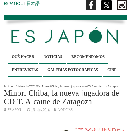
ESPAÑOL
I
日本語
QUÉ HACER
NOTICIAS
RECOMENDAMOS
ENTREVISTAS
GALERÍAS FOTOGRÁFICAS
CINE
Está en :
Inicio
»
NOTICIAS
»
Minori Chiba, la nueva jugadora de CD T. Alcaine de Zaragoza
Minori Chiba, la nueva jugadora de
CD T. Alcaine de Zaragoza
ESJAPON
13, abr, 2016
NOTICIAS