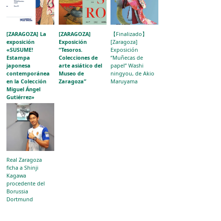
[ZARAGOZA] La
[ZARAGOZA]
【Finalizado】
exposición
Exposición
[Zaragoza]
«SUSUME!
“Tesoros.
Exposición
Estampa
Colecciones de
“Muñecas de
japonesa
arte asiático del
papel” Washi
contemporánea
Museo de
ningyou, de Akio
en la Colección
Zaragoza”
Maruyama
Miguel Ángel
Gutiérrez»
acerca la
evolución del
grabado japonés
al público
aragonés
Real Zaragoza
ficha a Shinji
Kagawa
procedente del
Borussia
Dortmund