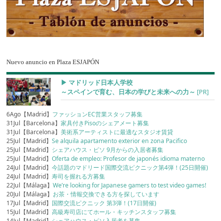
Nuevo anuncio en Plaza ESJAPÓN
▶︎ マドリッド日本人学校
～スペインで育む、日本の学びと未来への力～
[PR]
6Ago【Madrid】
ファッションEC営業スタッフ募集
31Jul【Barcelona】
家具付きPisoのシェアメート募集
31Jul【Barcelona】
美術系アーティストに最適なスタジオ賃貸
25Jul【Madrid】
Se alquila apartamento exterior en zona Pacifico
25Jul【Madrid】
シェアハウス・ピソ 9月からの入居者募集
25Jul【Madrid】
Oferta de empleo: Profesor de japonés idioma materno
24Jul【Madrid】
今話題のマドリード国際交流ピクニック第4弾！(25日開催)
24Jul【Madrid】
寿司を握れる方募集
22Jul【Málaga】
We’re looking for Japanese gamers to test video games!
20Jul【Málaga】
お茶・情報交換できる方を探しています
17Jul【Madrid】
国際交流ピクニック 第3弾！(17日開催)
15Jul【Madrid】
高級寿司店にてホール・キッチンスタッフ募集
14Jul【Madrid】
シェアハウス・ピソ入居者を募集