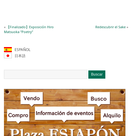
«
【Finalizado】Exposición Hiro
Redescubrir el Sake
»
Matsuoka “Poetry”
ESPAÑOL
日本語