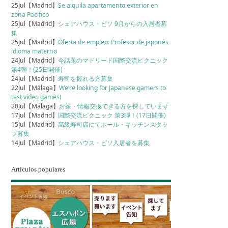
25Jul【Madrid】
Se alquila apartamento exterior en
zona Pacifico
25Jul【Madrid】
シェアハウス・ピソ 9月からの入居者募
集
25Jul【Madrid】
Oferta de empleo: Profesor de japonés
idioma materno
24Jul【Madrid】
今話題のマドリード国際交流ピクニック
第4弾！(25日開催)
24Jul【Madrid】
寿司を握れる方募集
22Jul【Málaga】
We’re looking for Japanese gamers to
test video games!
20Jul【Málaga】
お茶・情報交換できる方を探しています
17Jul【Madrid】
国際交流ピクニック 第3弾！(17日開催)
15Jul【Madrid】
高級寿司店にてホール・キッチンスタッ
フ募集
14Jul【Madrid】
シェアハウス・ピソ入居者を募集
Artículos populares