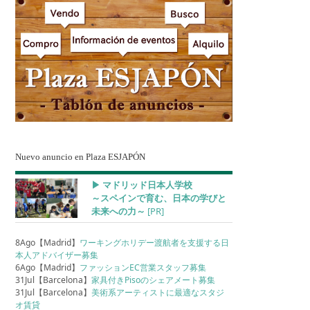
Nuevo anuncio en Plaza ESJAPÓN
▶︎ マドリッド日本人学校
～スペインで育む、日本の学びと
未来への力～
[PR]
8Ago【Madrid】
ワーキングホリデー渡航者を支援する日
本人アドバイザー募集
6Ago【Madrid】
ファッションEC営業スタッフ募集
31Jul【Barcelona】
家具付きPisoのシェアメート募集
31Jul【Barcelona】
美術系アーティストに最適なスタジ
オ賃貸