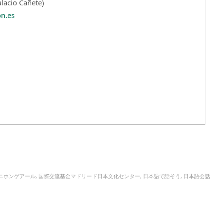
lacio Cañete)
n.es
ニホンゲアール
,
国際交流基金マドリード日本文化センター
,
日本語で話そう
,
日本語会話