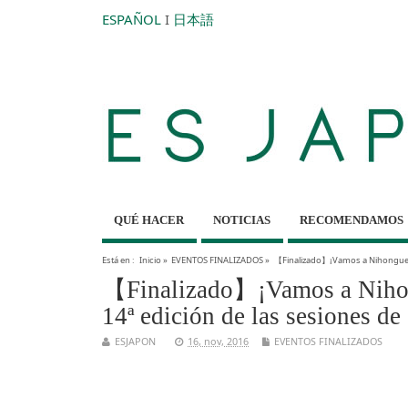
ESPAÑOL
I
日本語
QUÉ HACER
NOTICIAS
RECOMENDAMOS
Está en :
Inicio
»
EVENTOS FINALIZADOS
»
【Finalizado】¡Vamos a Nihonguear
【Finalizado】¡Vamos a Nihong
14ª edición de las sesiones de
ESJAPON
16, nov, 2016
EVENTOS FINALIZADOS