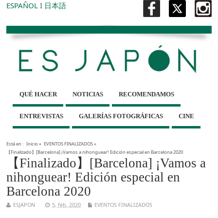
ESPAÑOL
I
日本語
QUÉ HACER
NOTICIAS
RECOMENDAMOS
ENTREVISTAS
GALERÍAS FOTOGRÁFICAS
CINE
Está en :
Inicio
»
EVENTOS FINALIZADOS
»
【Finalizado】[Barcelona] ¡Vamos a nihonguear! Edición especial en Barcelona 2020
【Finalizado】[Barcelona] ¡Vamos a
nihonguear! Edición especial en
Barcelona 2020
ESJAPON
5, feb, 2020
EVENTOS FINALIZADOS