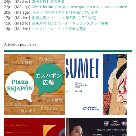
24Jul【Madrid】
寿司を握れる方募集
22Jul【Málaga】
We’re looking for Japanese gamers to test video games!
20Jul【Málaga】
お茶・情報交換できる方を探しています
17Jul【Madrid】
国際交流ピクニック 第3弾！(17日開催)
15Jul【Madrid】
高級寿司店にてホール・キッチンスタッフ募集
14Jul【Madrid】
シェアハウス・ピソ入居者を募集
Artículos populares