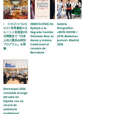
( 日本語)
[バルセ
[BARCELONA] De
Galería
ロナ] 世界遺産カタ
Ryūkyū a la
fotográfica:
ルーニャ音楽堂が6
Sagrada Familia:
«BON ODORI ×
日間限定で『日本
Okinawa lleva su
JOTA ¡Bailamos
人向け夏休み特別
danza y música
juntos!» Madrid
プログラム』を実
tradicional al
2026
施
corazón de
Barcelona
Iberkanpai 2026
consolida el auge
del sake en
España con un
récord de
asistencia
profesional