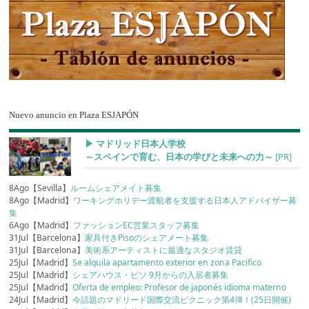
Nuevo anuncio en Plaza ESJAPÓN
▶︎ マドリッド日本人学校
～スペインで育む、日本の学びと未来への力～
[PR]
8Ago【Sevilla】
ルームシェアメイト募集
8Ago【Madrid】
ワーキングホリデー渡航者を支援する日本人アドバイザー募
集
6Ago【Madrid】
ファッションEC営業スタッフ募集
31Jul【Barcelona】
家具付きPisoのシェアメート募集
31Jul【Barcelona】
美術系アーティストに最適なスタジオ賃貸
25Jul【Madrid】
Se alquila apartamento exterior en zona Pacifico
25Jul【Madrid】
シェアハウス・ピソ 9月からの入居者募集
25Jul【Madrid】
Oferta de empleo: Profesor de japonés idioma materno
24Jul【Madrid】
今話題のマドリード国際交流ピクニック第4弾！(25日開催)