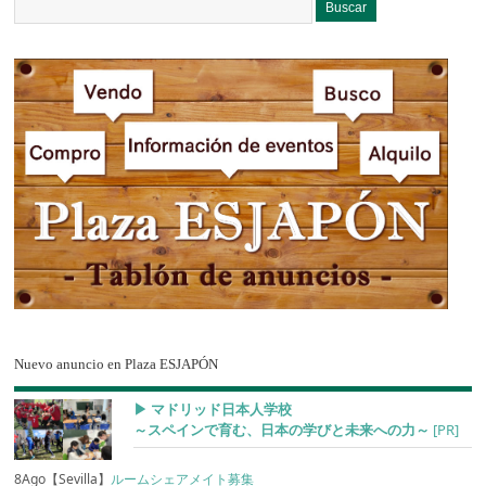
Nuevo anuncio en Plaza ESJAPÓN
▶︎ マドリッド日本人学校
～スペインで育む、日本の学びと未来への力～
[PR]
8Ago【Sevilla】
ルームシェアメイト募集