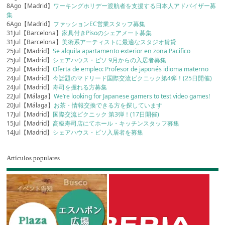
8Ago【Madrid】
ワーキングホリデー渡航者を支援する日本人アドバイザー募
集
6Ago【Madrid】
ファッションEC営業スタッフ募集
31Jul【Barcelona】
家具付きPisoのシェアメート募集
31Jul【Barcelona】
美術系アーティストに最適なスタジオ賃貸
25Jul【Madrid】
Se alquila apartamento exterior en zona Pacifico
25Jul【Madrid】
シェアハウス・ピソ 9月からの入居者募集
25Jul【Madrid】
Oferta de empleo: Profesor de japonés idioma materno
24Jul【Madrid】
今話題のマドリード国際交流ピクニック第4弾！(25日開催)
24Jul【Madrid】
寿司を握れる方募集
22Jul【Málaga】
We’re looking for Japanese gamers to test video games!
20Jul【Málaga】
お茶・情報交換できる方を探しています
17Jul【Madrid】
国際交流ピクニック 第3弾！(17日開催)
15Jul【Madrid】
高級寿司店にてホール・キッチンスタッフ募集
14Jul【Madrid】
シェアハウス・ピソ入居者を募集
Artículos populares