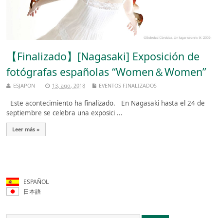
【Finalizado】[Nagasaki] Exposición de
fotógrafas españolas “Women＆Women”
ESJAPON
13, ago, 2018
EVENTOS FINALIZADOS
Este acontecimiento ha finalizado. En Nagasaki hasta el 24 de
septiembre se celebra una exposici ...
Leer más »
ESPAÑOL
日本語