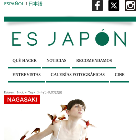
ESPAÑOL
I
日本語
QUÉ HACER
NOTICIAS
RECOMENDAMOS
ENTREVISTAS
GALERÍAS FOTOGRÁFICAS
CINE
Está en :
Inicio
»
Tag »
スペイン現代写真展