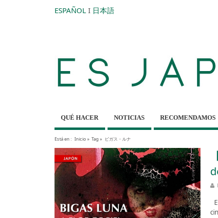
ESPAÑOL
I
日本語
QUÉ HACER
NOTICIAS
RECOMENDAMOS
Está en :
Inicio
»
Tag »
ビガス・ルナ
【
d
Es
ci