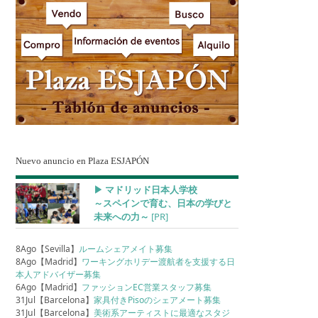
Nuevo anuncio en Plaza ESJAPÓN
▶︎ マドリッド日本人学校
～スペインで育む、日本の学びと
未来への力～
[PR]
8Ago【Sevilla】
ルームシェアメイト募集
8Ago【Madrid】
ワーキングホリデー渡航者を支援する日
本人アドバイザー募集
6Ago【Madrid】
ファッションEC営業スタッフ募集
31Jul【Barcelona】
家具付きPisoのシェアメート募集
31Jul【Barcelona】
美術系アーティストに最適なスタジ