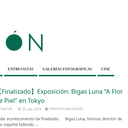
ENTREVISTAS
GALERÍAS FOTOGRÁFICAS
CINE
Finalizado】Exposición: Bigas Luna “A Flor
e Piel” en Tokyo
ESJAPON
26, sep, 2014
EVENTOS FINALIZADOS
te acontecimiento ha finalizado. Bigas Luna, famoso director de
ne español fallecido ...