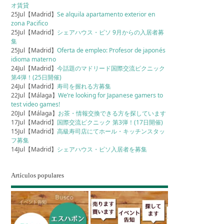
オ賃貸
25Jul【Madrid】
Se alquila apartamento exterior en
zona Pacifico
25Jul【Madrid】
シェアハウス・ピソ 9月からの入居者募
集
25Jul【Madrid】
Oferta de empleo: Profesor de japonés
idioma materno
24Jul【Madrid】
今話題のマドリード国際交流ピクニック
第4弾！(25日開催)
24Jul【Madrid】
寿司を握れる方募集
22Jul【Málaga】
We’re looking for Japanese gamers to
test video games!
20Jul【Málaga】
お茶・情報交換できる方を探しています
17Jul【Madrid】
国際交流ピクニック 第3弾！(17日開催)
15Jul【Madrid】
高級寿司店にてホール・キッチンスタッ
フ募集
14Jul【Madrid】
シェアハウス・ピソ入居者を募集
Artículos populares