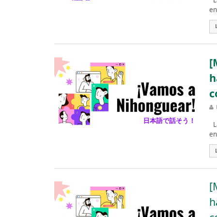
La
en
[
h
c
La
en
[
h