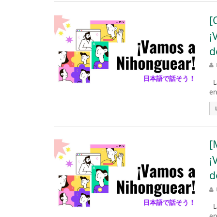
[
¡
d
La
en
[
¡
d
La
en