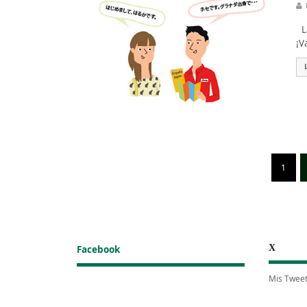
La
¡V
1
X
Facebook
Mis Twee