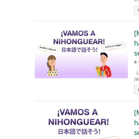
[
h
s
La
¡V
[
h
s