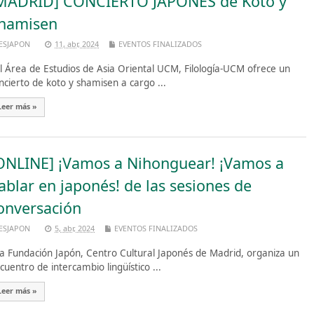
MADRID] CONCIERTO JAPONÉS de Koto y
hamisen
ESJAPON
11, abr, 2024
EVENTOS FINALIZADOS
 Área de Estudios de Asia Oriental UCM, Filología-UCM ofrece un
ncierto de koto y shamisen a cargo ...
Leer más »
ONLINE] ¡Vamos a Nihonguear! ¡Vamos a
ablar en japonés! de las sesiones de
onversación
ESJAPON
5, abr, 2024
EVENTOS FINALIZADOS
 Fundación Japón, Centro Cultural Japonés de Madrid, organiza un
cuentro de intercambio lingüístico ...
Leer más »