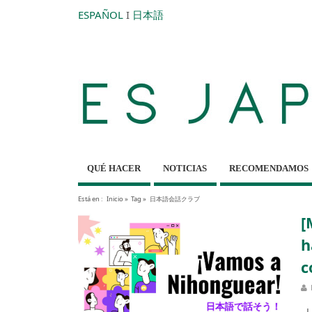
ESPAÑOL
I
日本語
QUÉ HACER
NOTICIAS
RECOMENDAMOS
Está en :
Inicio
»
Tag »
日本語会話クラブ
[
h
c