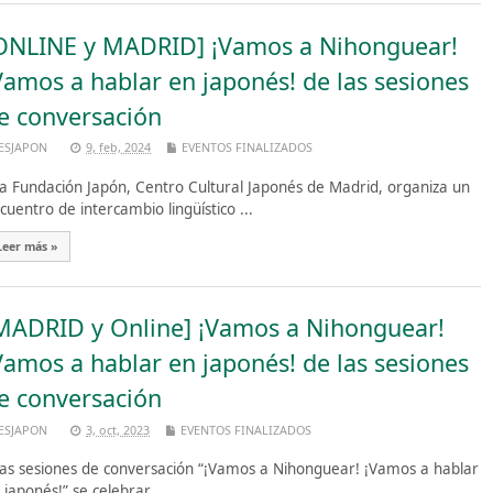
ONLINE y MADRID] ¡Vamos a Nihonguear!
Vamos a hablar en japonés! de las sesiones
e conversación
ESJAPON
9, feb, 2024
EVENTOS FINALIZADOS
 Fundación Japón, Centro Cultural Japonés de Madrid, organiza un
cuentro de intercambio lingüístico ...
Leer más »
MADRID y Online] ¡Vamos a Nihonguear!
Vamos a hablar en japonés! de las sesiones
e conversación
ESJAPON
3, oct, 2023
EVENTOS FINALIZADOS
s sesiones de conversación “¡Vamos a Nihonguear! ¡Vamos a hablar
 japonés!” se celebrar ...