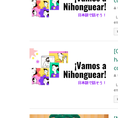
c
La
en
[
h
c
La
en