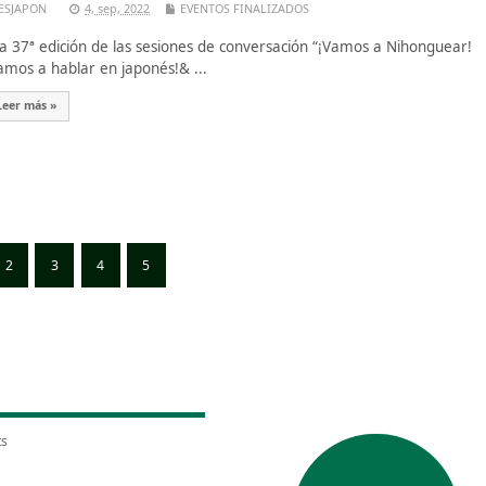
ESJAPON
4, sep, 2022
EVENTOS FINALIZADOS
 37ª edición de las sesiones de conversación “¡Vamos a Nihonguear!
amos a hablar en japonés!& ...
Leer más »
2
3
4
5
ts