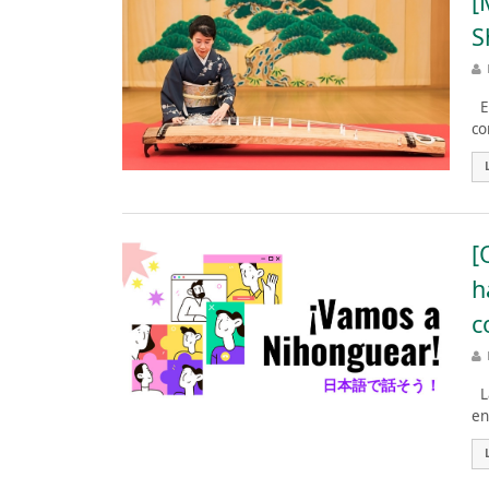
[
S
El
co
[
h
c
La
en