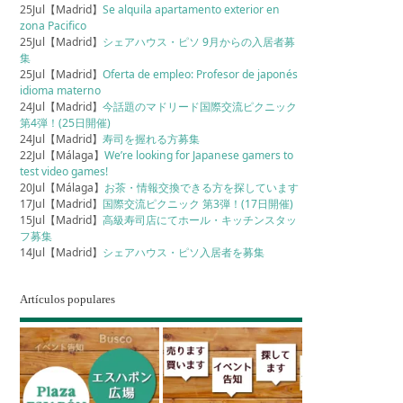
25Jul【Madrid】
Se alquila apartamento exterior en
zona Pacifico
25Jul【Madrid】
シェアハウス・ピソ 9月からの入居者募
集
25Jul【Madrid】
Oferta de empleo: Profesor de japonés
idioma materno
24Jul【Madrid】
今話題のマドリード国際交流ピクニック
第4弾！(25日開催)
24Jul【Madrid】
寿司を握れる方募集
22Jul【Málaga】
We’re looking for Japanese gamers to
test video games!
20Jul【Málaga】
お茶・情報交換できる方を探しています
17Jul【Madrid】
国際交流ピクニック 第3弾！(17日開催)
15Jul【Madrid】
高級寿司店にてホール・キッチンスタッ
フ募集
14Jul【Madrid】
シェアハウス・ピソ入居者を募集
Artículos populares