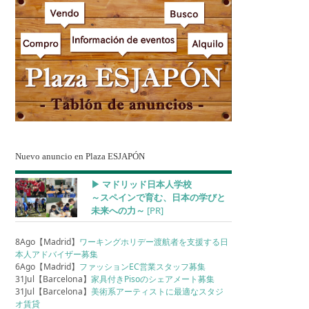
Nuevo anuncio en Plaza ESJAPÓN
▶︎ マドリッド日本人学校
～スペインで育む、日本の学びと
未来への力～
[PR]
8Ago【Madrid】
ワーキングホリデー渡航者を支援する日
本人アドバイザー募集
6Ago【Madrid】
ファッションEC営業スタッフ募集
31Jul【Barcelona】
家具付きPisoのシェアメート募集
31Jul【Barcelona】
美術系アーティストに最適なスタジ
オ賃貸