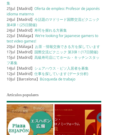
集
25Jul【Madrid】
Oferta de empleo: Profesor de japonés
idioma materno
24Jul【Madrid】
今話題のマドリード国際交流ピクニック
第4弾！(25日開催)
24Jul【Madrid】
寿司を握れる方募集
22Jul【Málaga】
We’re looking for Japanese gamers to
test video games!
20Jul【Málaga】
お茶・情報交換できる方を探しています
17Jul【Madrid】
国際交流ピクニック 第3弾！(17日開催)
15Jul【Madrid】
高級寿司店にてホール・キッチンスタッ
フ募集
14Jul【Madrid】
シェアハウス・ピソ入居者を募集
12Jul【Madrid】
仕事を探しています (データ分析)
10Jul【Barcelona】
Búsqueda de trabajo
Artículos populares