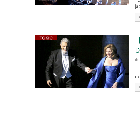
Es
ja
【
D
Es
ca