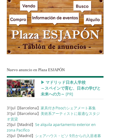
Nuevo anuncio en Plaza ESJAPÓN
▶︎ マドリッド日本人学校
～スペインで育む、日本の学びと
未来への力～
[PR]
31Jul【Barcelona】
家具付きPisoのシェアメート募集
31Jul【Barcelona】
美術系アーティストに最適なスタジ
オ賃貸
25Jul【Madrid】
Se alquila apartamento exterior en
zona Pacifico
25Jul【Madrid】
シェアハウス・ピソ 9月からの入居者募