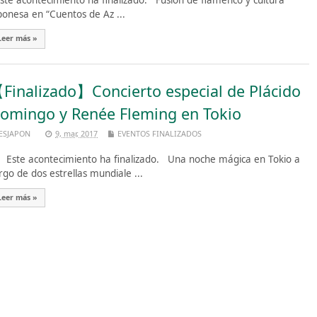
te acontecimiento ha finalizado. Fusión de flamenco y cultura
ponesa en “Cuentos de Az ...
Leer más »
Finalizado】Concierto especial de Plácido
omingo y Renée Fleming en Tokio
ESJAPON
9, mar, 2017
EVENTOS FINALIZADOS
te acontecimiento ha finalizado. Una noche mágica en Tokio a
rgo de dos estrellas mundiale ...
Leer más »