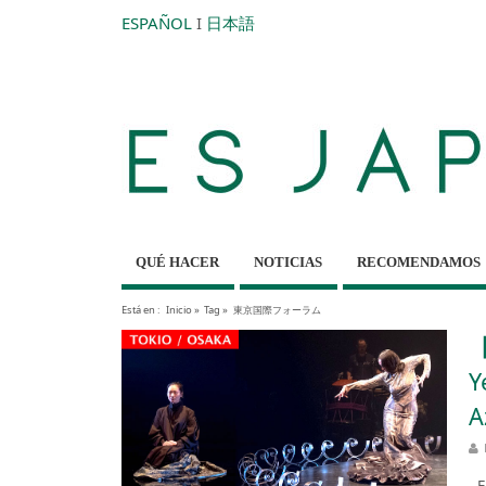
ESPAÑOL
I
日本語
QUÉ HACER
NOTICIAS
RECOMENDAMOS
Está en :
Inicio
»
Tag »
東京国際フォーラム
【
Y
A