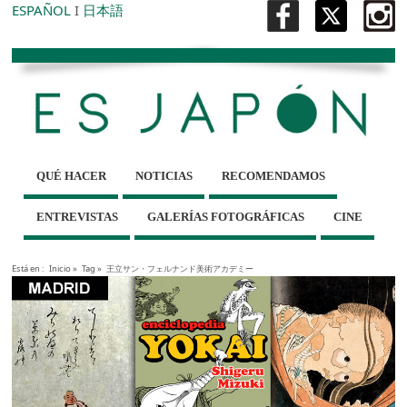
ESPAÑOL
I
日本語
QUÉ HACER
NOTICIAS
RECOMENDAMOS
ENTREVISTAS
GALERÍAS FOTOGRÁFICAS
CINE
Está en :
Inicio
»
Tag »
王立サン・フェルナンド美術アカデミー