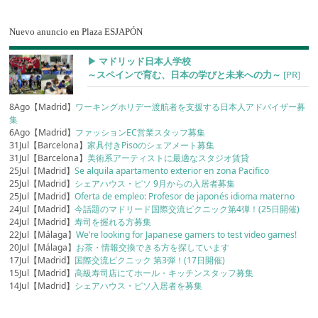
Nuevo anuncio en Plaza ESJAPÓN
▶︎ マドリッド日本人学校
～スペインで育む、日本の学びと未来への力～
[PR]
8Ago【Madrid】
ワーキングホリデー渡航者を支援する日本人アドバイザー募
集
6Ago【Madrid】
ファッションEC営業スタッフ募集
31Jul【Barcelona】
家具付きPisoのシェアメート募集
31Jul【Barcelona】
美術系アーティストに最適なスタジオ賃貸
25Jul【Madrid】
Se alquila apartamento exterior en zona Pacifico
25Jul【Madrid】
シェアハウス・ピソ 9月からの入居者募集
25Jul【Madrid】
Oferta de empleo: Profesor de japonés idioma materno
24Jul【Madrid】
今話題のマドリード国際交流ピクニック第4弾！(25日開催)
24Jul【Madrid】
寿司を握れる方募集
22Jul【Málaga】
We’re looking for Japanese gamers to test video games!
20Jul【Málaga】
お茶・情報交換できる方を探しています
17Jul【Madrid】
国際交流ピクニック 第3弾！(17日開催)
15Jul【Madrid】
高級寿司店にてホール・キッチンスタッフ募集
14Jul【Madrid】
シェアハウス・ピソ入居者を募集