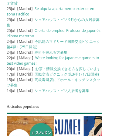
オ賃貸
25Jul【Madrid】
Se alquila apartamento exterior en
zona Pacifico
25Jul【Madrid】
シェアハウス・ピソ 9月からの入居者募
集
25Jul【Madrid】
Oferta de empleo: Profesor de japonés
idioma materno
24Jul【Madrid】
今話題のマドリード国際交流ピクニック
第4弾！(25日開催)
24Jul【Madrid】
寿司を握れる方募集
22Jul【Málaga】
We’re looking for Japanese gamers to
test video games!
20Jul【Málaga】
お茶・情報交換できる方を探しています
17Jul【Madrid】
国際交流ピクニック 第3弾！(17日開催)
15Jul【Madrid】
高級寿司店にてホール・キッチンスタッ
フ募集
14Jul【Madrid】
シェアハウス・ピソ入居者を募集
Artículos populares