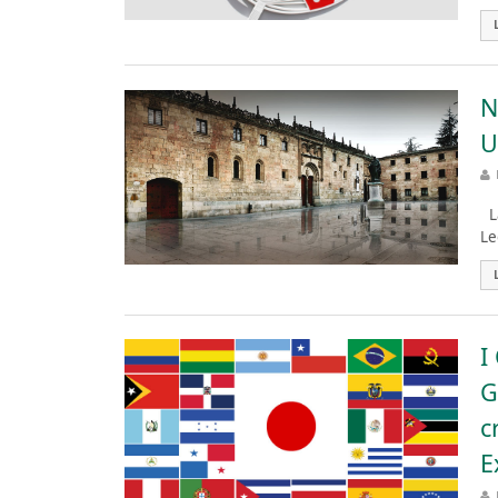
N
U
La
Le
I
G
c
E