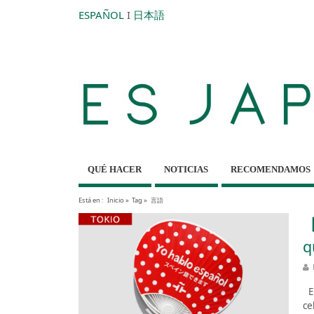
ESPAÑOL
I
日本語
QUÉ HACER
NOTICIAS
RECOMENDAMOS
Está en :
Inicio
»
Tag »
言語
【
q
Es
ce