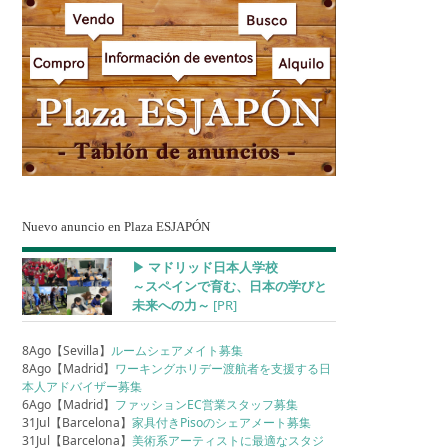
Nuevo anuncio en Plaza ESJAPÓN
▶︎ マドリッド日本人学校
～スペインで育む、日本の学びと
未来への力～
[PR]
8Ago【Sevilla】
ルームシェアメイト募集
8Ago【Madrid】
ワーキングホリデー渡航者を支援する日
本人アドバイザー募集
6Ago【Madrid】
ファッションEC営業スタッフ募集
31Jul【Barcelona】
家具付きPisoのシェアメート募集
31Jul【Barcelona】
美術系アーティストに最適なスタジ