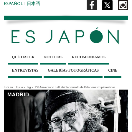
ESPAÑOL
I
日本語
QUÉ HACER
NOTICIAS
RECOMENDAMOS
ENTREVISTAS
GALERÍAS FOTOGRÁFICAS
CINE
Está en :
Inicio
»
Tag »
150 Aniversario del Establecimiento de Relaciones Diplomáticas