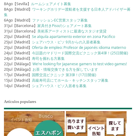
8Ago【Sevilla】
ルームシェアメイト募集
8Ago【Madrid】
ワーキングホリデー渡航者を支援する日本人アドバイザー募
集
6Ago【Madrid】
ファッションEC営業スタッフ募集
31Jul【Barcelona】
家具付きPisoのシェアメート募集
31Jul【Barcelona】
美術系アーティストに最適なスタジオ賃貸
25Jul【Madrid】
Se alquila apartamento exterior en zona Pacifico
25Jul【Madrid】
シェアハウス・ピソ 9月からの入居者募集
25Jul【Madrid】
Oferta de empleo: Profesor de japonés idioma materno
24Jul【Madrid】
今話題のマドリード国際交流ピクニック第4弾！(25日開催)
24Jul【Madrid】
寿司を握れる方募集
22Jul【Málaga】
We’re looking for Japanese gamers to test video games!
20Jul【Málaga】
お茶・情報交換できる方を探しています
17Jul【Madrid】
国際交流ピクニック 第3弾！(17日開催)
15Jul【Madrid】
高級寿司店にてホール・キッチンスタッフ募集
14Jul【Madrid】
シェアハウス・ピソ入居者を募集
Artículos populares