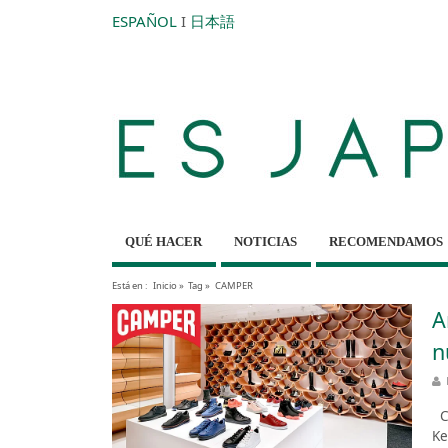
ESPAÑOL
I
日本語
QUÉ HACER
NOTICIAS
RECOMENDAMOS
Está en :
Inicio
»
Tag »
CAMPER
A
n
Ca
Ke