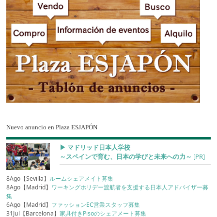
Nuevo anuncio en Plaza ESJAPÓN
▶︎ マドリッド日本人学校
～スペインで育む、日本の学びと未来への力～
[PR]
8Ago【Sevilla】
ルームシェアメイト募集
8Ago【Madrid】
ワーキングホリデー渡航者を支援する日本人アドバイザー募
集
6Ago【Madrid】
ファッションEC営業スタッフ募集
31Jul【Barcelona】
家具付きPisoのシェアメート募集