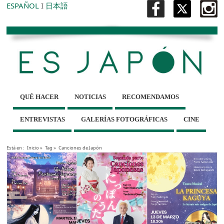
ESPAÑOL
I
日本語
QUÉ HACER
NOTICIAS
RECOMENDAMOS
ENTREVISTAS
GALERÍAS FOTOGRÁFICAS
CINE
Está en :
Inicio
»
Tag »
Canciones de Japón