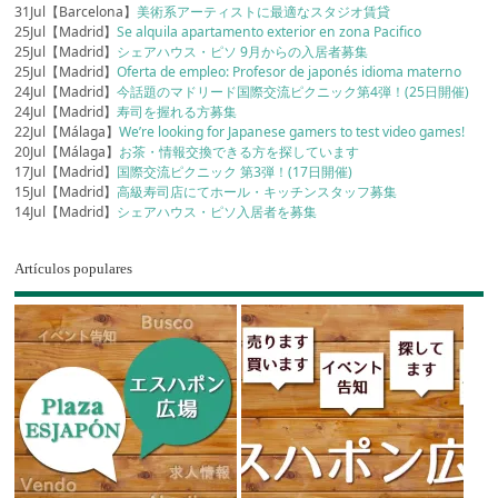
31Jul【Barcelona】
美術系アーティストに最適なスタジオ賃貸
25Jul【Madrid】
Se alquila apartamento exterior en zona Pacifico
25Jul【Madrid】
シェアハウス・ピソ 9月からの入居者募集
25Jul【Madrid】
Oferta de empleo: Profesor de japonés idioma materno
24Jul【Madrid】
今話題のマドリード国際交流ピクニック第4弾！(25日開催)
24Jul【Madrid】
寿司を握れる方募集
22Jul【Málaga】
We’re looking for Japanese gamers to test video games!
20Jul【Málaga】
お茶・情報交換できる方を探しています
17Jul【Madrid】
国際交流ピクニック 第3弾！(17日開催)
15Jul【Madrid】
高級寿司店にてホール・キッチンスタッフ募集
14Jul【Madrid】
シェアハウス・ピソ入居者を募集
Artículos populares