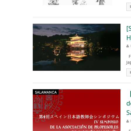
[
H
Fu
Ja
【
d
S