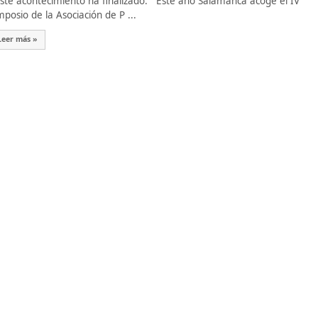
te acontecimiento ha finalizado. Este año Salamanca acoge el IV
mposio de la Asociación de P ...
Leer más »