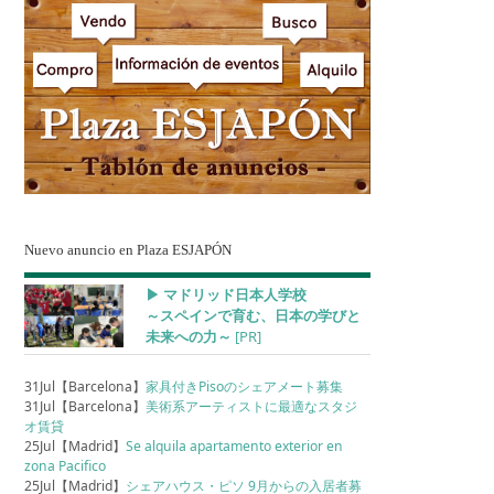
Nuevo anuncio en Plaza ESJAPÓN
▶︎ マドリッド日本人学校
～スペインで育む、日本の学びと
未来への力～
[PR]
31Jul【Barcelona】
家具付きPisoのシェアメート募集
31Jul【Barcelona】
美術系アーティストに最適なスタジ
オ賃貸
25Jul【Madrid】
Se alquila apartamento exterior en
zona Pacifico
25Jul【Madrid】
シェアハウス・ピソ 9月からの入居者募