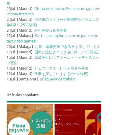
集
25Jul【Madrid】
Oferta de empleo: Profesor de japonés
idioma materno
24Jul【Madrid】
今話題のマドリード国際交流ピクニック
第4弾！(25日開催)
24Jul【Madrid】
寿司を握れる方募集
22Jul【Málaga】
We’re looking for Japanese gamers to
test video games!
20Jul【Málaga】
お茶・情報交換できる方を探しています
17Jul【Madrid】
国際交流ピクニック 第3弾！(17日開催)
15Jul【Madrid】
高級寿司店にてホール・キッチンスタッ
フ募集
14Jul【Madrid】
シェアハウス・ピソ入居者を募集
12Jul【Madrid】
仕事を探しています (データ分析)
10Jul【Barcelona】
Búsqueda de trabajo
Artículos populares