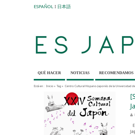
ESPAÑOL
I
日本語
QUÉ HACER
NOTICIAS
RECOMENDAMOS
Está en :
Inicio
»
Tag »
Centro Cultural Hispano-Japonés de la Universidad d
[
J
Es
Ja