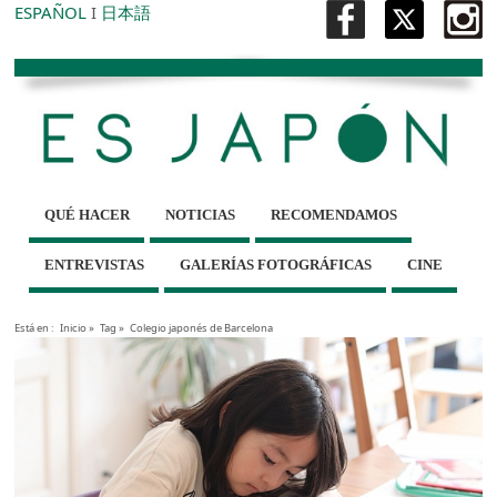
ESPAÑOL
I
日本語
QUÉ HACER
NOTICIAS
RECOMENDAMOS
ENTREVISTAS
GALERÍAS FOTOGRÁFICAS
CINE
Está en :
Inicio
»
Tag »
Colegio japonés de Barcelona