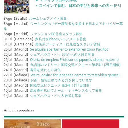
▶︎ マドリッド日本人学校
～スペインで育む、日本の学びと未来への力～
[PR]
8Ago【Sevilla】
ルームシェアメイト募集
8Ago【Madrid】
ワーキングホリデー渡航者を支援する日本人アドバイザー募
集
6Ago【Madrid】
ファッションEC営業スタッフ募集
31Jul【Barcelona】
家具付きPisoのシェアメート募集
31Jul【Barcelona】
美術系アーティストに最適なスタジオ賃貸
25Jul【Madrid】
Se alquila apartamento exterior en zona Pacifico
25Jul【Madrid】
シェアハウス・ピソ 9月からの入居者募集
25Jul【Madrid】
Oferta de empleo: Profesor de japonés idioma materno
24Jul【Madrid】
今話題のマドリード国際交流ピクニック第4弾！(25日開催)
24Jul【Madrid】
寿司を握れる方募集
22Jul【Málaga】
We’re looking for Japanese gamers to test video games!
20Jul【Málaga】
お茶・情報交換できる方を探しています
17Jul【Madrid】
国際交流ピクニック 第3弾！(17日開催)
15Jul【Madrid】
高級寿司店にてホール・キッチンスタッフ募集
14Jul【Madrid】
シェアハウス・ピソ入居者を募集
Artículos populares