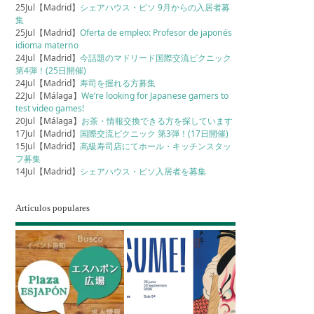
25Jul【Madrid】
シェアハウス・ピソ 9月からの入居者募
集
25Jul【Madrid】
Oferta de empleo: Profesor de japonés
idioma materno
24Jul【Madrid】
今話題のマドリード国際交流ピクニック
第4弾！(25日開催)
24Jul【Madrid】
寿司を握れる方募集
22Jul【Málaga】
We’re looking for Japanese gamers to
test video games!
20Jul【Málaga】
お茶・情報交換できる方を探しています
17Jul【Madrid】
国際交流ピクニック 第3弾！(17日開催)
15Jul【Madrid】
高級寿司店にてホール・キッチンスタッ
フ募集
14Jul【Madrid】
シェアハウス・ピソ入居者を募集
Artículos populares