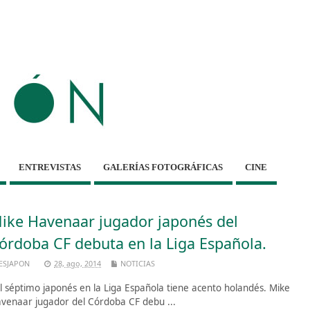
ENTREVISTAS
GALERÍAS FOTOGRÁFICAS
CINE
ike Havenaar jugador japonés del
órdoba CF debuta en la Liga Española.
ESJAPON
28, ago, 2014
NOTICIAS
 séptimo japonés en la Liga Española tiene acento holandés. Mike
venaar jugador del Córdoba CF debu ...