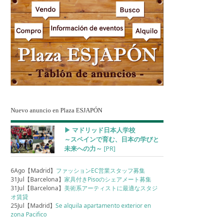
Nuevo anuncio en Plaza ESJAPÓN
▶︎ マドリッド日本人学校
～スペインで育む、日本の学びと
未来への力～
[PR]
6Ago【Madrid】
ファッションEC営業スタッフ募集
31Jul【Barcelona】
家具付きPisoのシェアメート募集
31Jul【Barcelona】
美術系アーティストに最適なスタジ
オ賃貸
25Jul【Madrid】
Se alquila apartamento exterior en
zona Pacifico