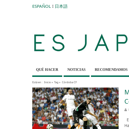
ESPAÑOL
I
日本語
QUÉ HACER
NOTICIAS
RECOMENDAMOS
Está en :
Inicio
»
Tag »
Córdoba CF
M
C
El
Ha