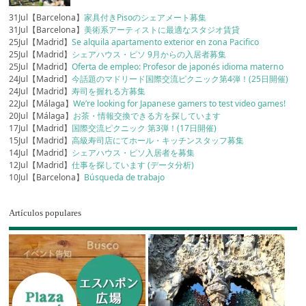
31Jul【Barcelona】
家具付きPisoのシェアメート募集
31Jul【Barcelona】
美術系アーティストに最適なスタジオ賃貸
25Jul【Madrid】
Se alquila apartamento exterior en zona Pacifico
25Jul【Madrid】
シェアハウス・ピソ 9月からの入居者募集
25Jul【Madrid】
Oferta de empleo: Profesor de japonés idioma materno
24Jul【Madrid】
今話題のマドリード国際交流ピクニック第4弾！(25日開催)
24Jul【Madrid】
寿司を握れる方募集
22Jul【Málaga】
We’re looking for Japanese gamers to test video games!
20Jul【Málaga】
お茶・情報交換できる方を探しています
17Jul【Madrid】
国際交流ピクニック 第3弾！(17日開催)
15Jul【Madrid】
高級寿司店にてホール・キッチンスタッフ募集
14Jul【Madrid】
シェアハウス・ピソ入居者を募集
12Jul【Madrid】
仕事を探しています (データ分析)
10Jul【Barcelona】
Búsqueda de trabajo
Artículos populares