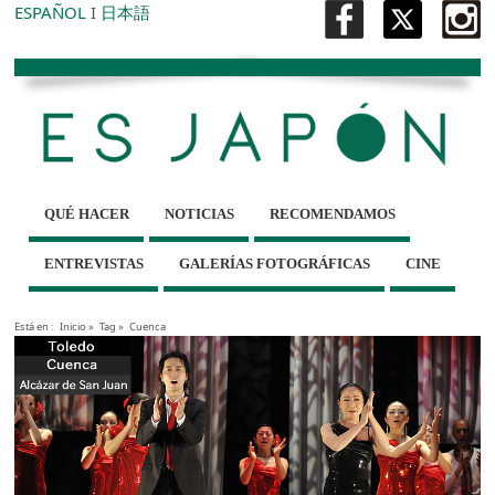
ESPAÑOL
I
日本語
QUÉ HACER
NOTICIAS
RECOMENDAMOS
ENTREVISTAS
GALERÍAS FOTOGRÁFICAS
CINE
Está en :
Inicio
»
Tag »
Cuenca