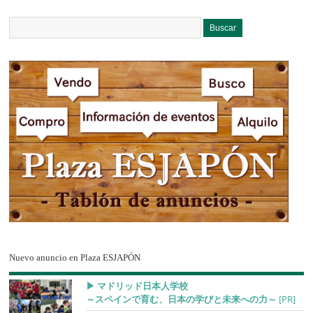
Nuevo anuncio en Plaza ESJAPÓN
▶︎ マドリッド日本人学校
～スペインで育む、日本の学びと未来への力～
[PR]