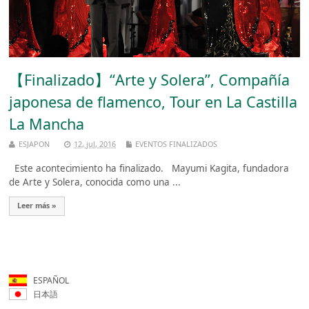
【Finalizado】“Arte y Solera”, Compañía
japonesa de flamenco, Tour en La Castilla
La Mancha
ESJAPON
12, jul, 2016
EVENTOS FINALIZADOS
Este acontecimiento ha finalizado. Mayumi Kagita, fundadora
de Arte y Solera, conocida como una ...
Leer más »
ESPAÑOL
日本語