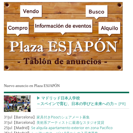
Nuevo anuncio en Plaza ESJAPÓN
▶︎ マドリッド日本人学校
～スペインで育む、日本の学びと未来への力～
[PR]
31Jul【Barcelona】
家具付きPisoのシェアメート募集
31Jul【Barcelona】
美術系アーティストに最適なスタジオ賃貸
25Jul【Madrid】
Se alquila apartamento exterior en zona Pacifico