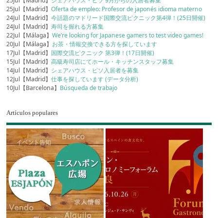
25Jul【Madrid】
シェアハウス・ピソ 9月からの入居者募集
25Jul【Madrid】
Oferta de empleo: Profesor de japonés idioma materno
24Jul【Madrid】
今話題のマドリード国際交流ピクニック第4弾！(25日開催)
24Jul【Madrid】
寿司を握れる方募集
22Jul【Málaga】
We’re looking for Japanese gamers to test video games!
20Jul【Málaga】
お茶・情報交換できる方を探しています
17Jul【Madrid】
国際交流ピクニック 第3弾！(17日開催)
15Jul【Madrid】
高級寿司店にてホール・キッチンスタッフ募集
14Jul【Madrid】
シェアハウス・ピソ入居者を募集
12Jul【Madrid】
仕事を探しています (データ分析)
10Jul【Barcelona】
Búsqueda de trabajo
Artículos populares