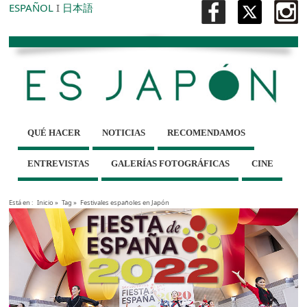
ESPAÑOL
I
日本語
QUÉ HACER
NOTICIAS
RECOMENDAMOS
ENTREVISTAS
GALERÍAS FOTOGRÁFICAS
CINE
Está en :
Inicio
»
Tag »
Festivales españoles en Japón