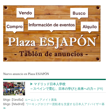
Nuevo anuncio en Plaza ESJAPÓN
▶︎ マドリッド日本人学校
～スペインで育む、日本の学びと未来への力～
[PR]
8Ago【Sevilla】
ルームシェアメイト募集
8Ago【Madrid】
ワーキングホリデー渡航者を支援する日本人アドバイザー募
集