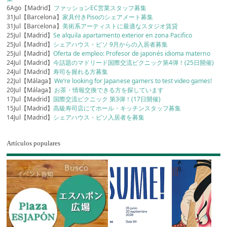
6Ago【Madrid】
ファッションEC営業スタッフ募集
31Jul【Barcelona】
家具付きPisoのシェアメート募集
31Jul【Barcelona】
美術系アーティストに最適なスタジオ賃貸
25Jul【Madrid】
Se alquila apartamento exterior en zona Pacifico
25Jul【Madrid】
シェアハウス・ピソ 9月からの入居者募集
25Jul【Madrid】
Oferta de empleo: Profesor de japonés idioma materno
24Jul【Madrid】
今話題のマドリード国際交流ピクニック第4弾！(25日開催)
24Jul【Madrid】
寿司を握れる方募集
22Jul【Málaga】
We’re looking for Japanese gamers to test video games!
20Jul【Málaga】
お茶・情報交換できる方を探しています
17Jul【Madrid】
国際交流ピクニック 第3弾！(17日開催)
15Jul【Madrid】
高級寿司店にてホール・キッチンスタッフ募集
14Jul【Madrid】
シェアハウス・ピソ入居者を募集
Artículos populares