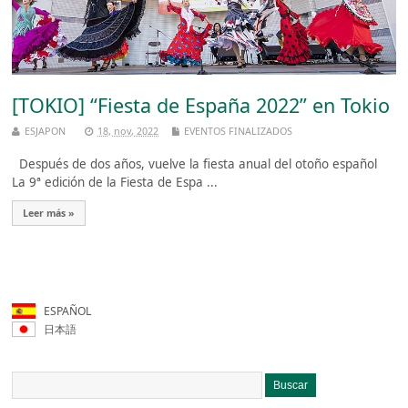
[TOKIO] “Fiesta de España 2022” en Tokio
ESJAPON
18, nov, 2022
EVENTOS FINALIZADOS
Después de dos años, vuelve la fiesta anual del otoño español
La 9ª edición de la Fiesta de Espa ...
Leer más »
ESPAÑOL
日本語