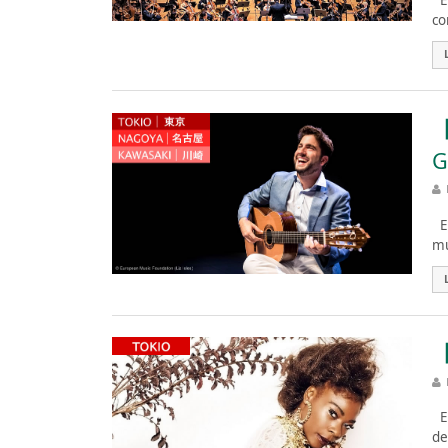
Es
co
【
G
Es
mú
【
Es
de