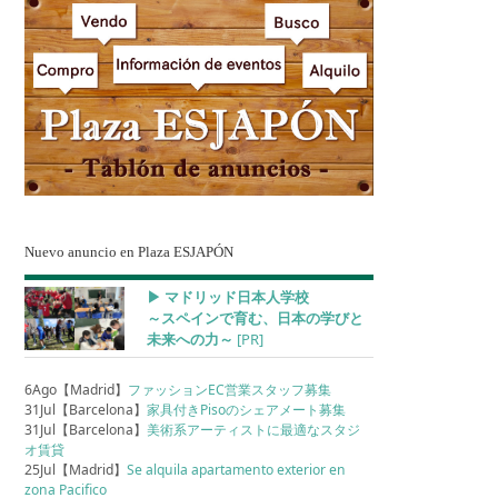
Nuevo anuncio en Plaza ESJAPÓN
▶︎ マドリッド日本人学校
～スペインで育む、日本の学びと
未来への力～
[PR]
6Ago【Madrid】
ファッションEC営業スタッフ募集
31Jul【Barcelona】
家具付きPisoのシェアメート募集
31Jul【Barcelona】
美術系アーティストに最適なスタジ
オ賃貸
25Jul【Madrid】
Se alquila apartamento exterior en
zona Pacifico