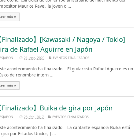
te otoño, coincidiendo con el 150 aniversario del nacimiento del
mpositor Maurice Ravel, la joven o ...
Leer más »
Finalizado】[Kawasaki / Nagoya / Tokio]
ira de Rafael Aguirre en Japón
ESJAPON
21, ene, 2020
EVENTOS FINALIZADOS
te acontecimiento ha finalizado. El guitarrista Rafael Aguirre es un
sico de renombre intern ...
Leer más »
Finalizado】Buika de gira por Japón
ESJAPON
23, feb, 2017
EVENTOS FINALIZADOS
te acontecimiento ha finalizado. La cantante española Buika está
 gira por Estados Unidos, J ...