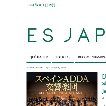
ESPAÑOL
I
日本語
QUÉ HACER
NOTICIAS
RECOMENDAMOS
Está en :
Inicio
»
Tag »
gira por Japón
[
S
J