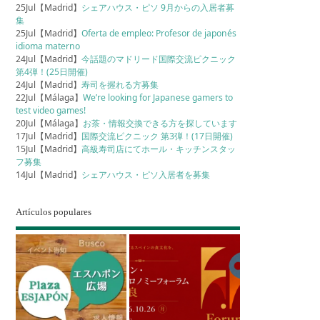
25Jul【Madrid】
シェアハウス・ピソ 9月からの入居者募
集
25Jul【Madrid】
Oferta de empleo: Profesor de japonés
idioma materno
24Jul【Madrid】
今話題のマドリード国際交流ピクニック
第4弾！(25日開催)
24Jul【Madrid】
寿司を握れる方募集
22Jul【Málaga】
We’re looking for Japanese gamers to
test video games!
20Jul【Málaga】
お茶・情報交換できる方を探しています
17Jul【Madrid】
国際交流ピクニック 第3弾！(17日開催)
15Jul【Madrid】
高級寿司店にてホール・キッチンスタッ
フ募集
14Jul【Madrid】
シェアハウス・ピソ入居者を募集
Artículos populares