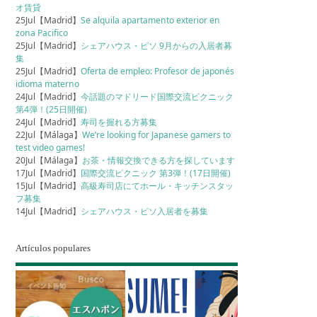
オ賃貸
25Jul【Madrid】
Se alquila apartamento exterior en
zona Pacifico
25Jul【Madrid】
シェアハウス・ピソ 9月からの入居者募
集
25Jul【Madrid】
Oferta de empleo: Profesor de japonés
idioma materno
24Jul【Madrid】
今話題のマドリード国際交流ピクニック
第4弾！(25日開催)
24Jul【Madrid】
寿司を握れる方募集
22Jul【Málaga】
We’re looking for Japanese gamers to
test video games!
20Jul【Málaga】
お茶・情報交換できる方を探しています
17Jul【Madrid】
国際交流ピクニック 第3弾！(17日開催)
15Jul【Madrid】
高級寿司店にてホール・キッチンスタッ
フ募集
14Jul【Madrid】
シェアハウス・ピソ入居者を募集
Artículos populares