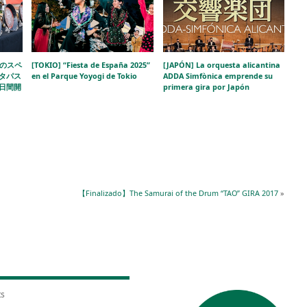
級のスペ
[TOKIO] “Fiesta de España 2025”
[JAPÓN] La orquesta alicantina
タパス
en el Parque Yoyogi de Tokio
ADDA Simfònica emprende su
3日間開
primera gira por Japón
【Finalizado】The Samurai of the Drum “TAO” GIRA 2017
»
ts