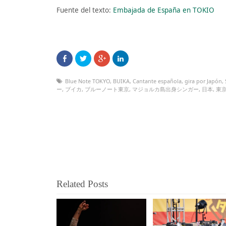
Fuente del texto:
Embajada de España en TOKIO
Blue Note TOKYO
,
BUIKA
,
Cantante española
,
gira por Japón
,
ー
,
ブイカ
,
ブルーノート東京
,
マジョルカ島出身シンガー
,
日本
,
東
Related Posts