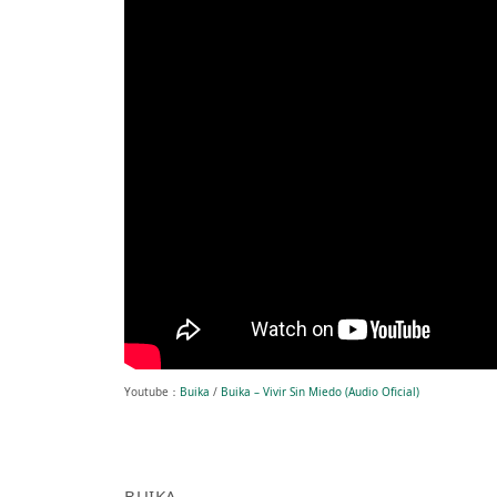
Youtube：
Buika
/
Buika – Vivir Sin Miedo (Audio Oficial)
BUIKA