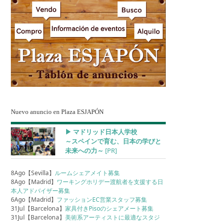
Nuevo anuncio en Plaza ESJAPÓN
▶︎ マドリッド日本人学校
～スペインで育む、日本の学びと
未来への力～
[PR]
8Ago【Sevilla】
ルームシェアメイト募集
8Ago【Madrid】
ワーキングホリデー渡航者を支援する日
本人アドバイザー募集
6Ago【Madrid】
ファッションEC営業スタッフ募集
31Jul【Barcelona】
家具付きPisoのシェアメート募集
31Jul【Barcelona】
美術系アーティストに最適なスタジ