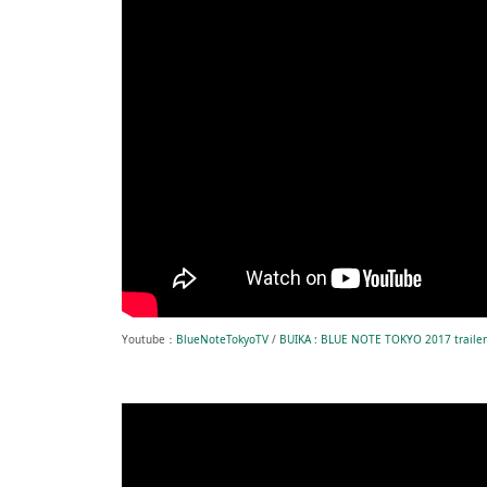
Youtube：
BlueNoteTokyoTV
/
BUIKA : BLUE NOTE TOKYO 2017 trailer