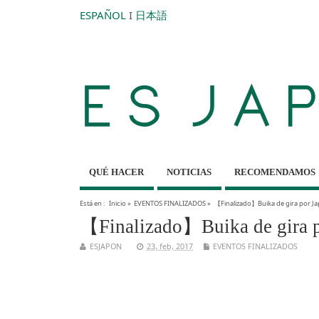
ESPAÑOL
I
日本語
QUÉ HACER
NOTICIAS
RECOMENDAMOS
Está en :
Inicio
»
EVENTOS FINALIZADOS
»
【Finalizado】Buika de gira por J
【Finalizado】Buika de gira 
ESJAPON
23, feb, 2017
EVENTOS FINALIZADOS