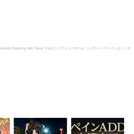
Sumida Triphony Hall
,
Tokio
,
すみだトリフォニーホール
,
コンサート
,
スペイン人シンガ
京