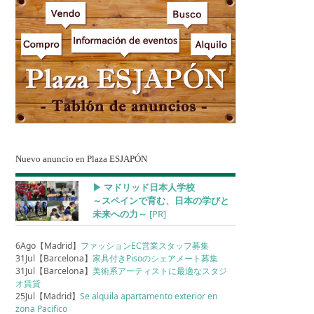
Nuevo anuncio en Plaza ESJAPÓN
▶︎ マドリッド日本人学校
～スペインで育む、日本の学びと
未来への力～
[PR]
6Ago【Madrid】
ファッションEC営業スタッフ募集
31Jul【Barcelona】
家具付きPisoのシェアメート募集
31Jul【Barcelona】
美術系アーティストに最適なスタジ
オ賃貸
25Jul【Madrid】
Se alquila apartamento exterior en
zona Pacifico