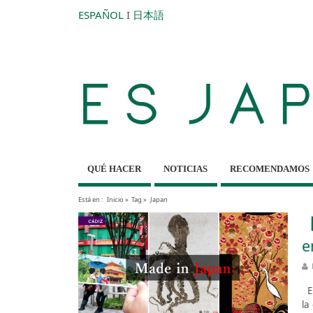
ESPAÑOL
I
日本語
QUÉ HACER
NOTICIAS
RECOMENDAMOS
Está en :
Inicio
»
Tag »
Japan
【
e
Es
la