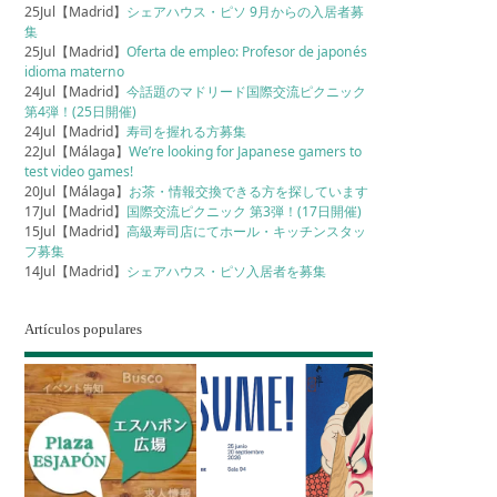
25Jul【Madrid】
シェアハウス・ピソ 9月からの入居者募
集
25Jul【Madrid】
Oferta de empleo: Profesor de japonés
idioma materno
24Jul【Madrid】
今話題のマドリード国際交流ピクニック
第4弾！(25日開催)
24Jul【Madrid】
寿司を握れる方募集
22Jul【Málaga】
We’re looking for Japanese gamers to
test video games!
20Jul【Málaga】
お茶・情報交換できる方を探しています
17Jul【Madrid】
国際交流ピクニック 第3弾！(17日開催)
15Jul【Madrid】
高級寿司店にてホール・キッチンスタッ
フ募集
14Jul【Madrid】
シェアハウス・ピソ入居者を募集
Artículos populares