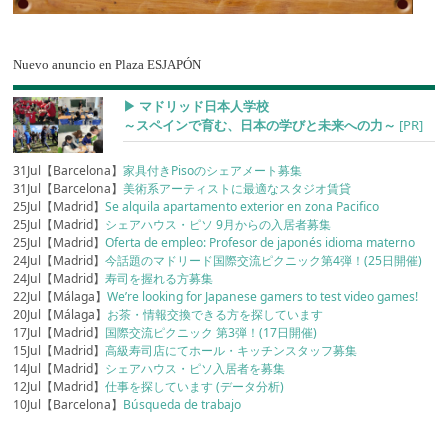
Nuevo anuncio en Plaza ESJAPÓN
▶︎ マドリッド日本人学校
～スペインで育む、日本の学びと未来への力～
[PR]
31Jul【Barcelona】
家具付きPisoのシェアメート募集
31Jul【Barcelona】
美術系アーティストに最適なスタジオ賃貸
25Jul【Madrid】
Se alquila apartamento exterior en zona Pacifico
25Jul【Madrid】
シェアハウス・ピソ 9月からの入居者募集
25Jul【Madrid】
Oferta de empleo: Profesor de japonés idioma materno
24Jul【Madrid】
今話題のマドリード国際交流ピクニック第4弾！(25日開催)
24Jul【Madrid】
寿司を握れる方募集
22Jul【Málaga】
We’re looking for Japanese gamers to test video games!
20Jul【Málaga】
お茶・情報交換できる方を探しています
17Jul【Madrid】
国際交流ピクニック 第3弾！(17日開催)
15Jul【Madrid】
高級寿司店にてホール・キッチンスタッフ募集
14Jul【Madrid】
シェアハウス・ピソ入居者を募集
12Jul【Madrid】
仕事を探しています (データ分析)
10Jul【Barcelona】
Búsqueda de trabajo