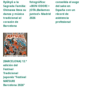
Ryūkyū a la
fotográfica:
consolida el auge
Sagrada Familia:
«BON ODORI ×
del sake en
Okinawa lleva su
JOTA ¡Bailamos
España con un
danza y música
juntos!» Madrid
récord de
tradicional al
2026
asistencia
corazón de
profesional
Barcelona
[BARCELONA] 12.ª
edición del
Festival
Tradicional
Japonés “Festival
MATSURI
Barcelona 2026”