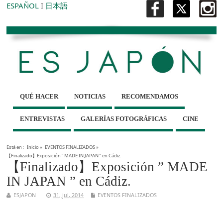
ESPAÑOL
I
日本語
QUÉ HACER
NOTICIAS
RECOMENDAMOS
ENTREVISTAS
GALERÍAS FOTOGRÁFICAS
CINE
Está en :
Inicio
»
EVENTOS FINALIZADOS
»
【Finalizado】Exposición ” MADE IN JAPAN ” en Cádiz.
【Finalizado】Exposición ” MADE
IN JAPAN ” en Cádiz.
ESJAPON
31, jul, 2014
EVENTOS FINALIZADOS