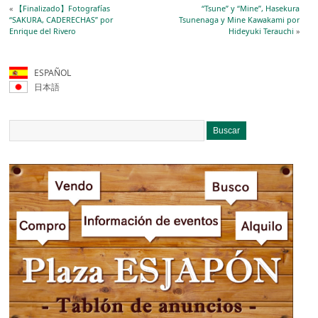
«
【Finalizado】Fotografías
“Tsune” y “Mine”, Hasekura
“SAKURA, CADERECHAS” por
Tsunenaga y Mine Kawakami por
Enrique del Rivero
Hideyuki Terauchi
»
ESPAÑOL
日本語