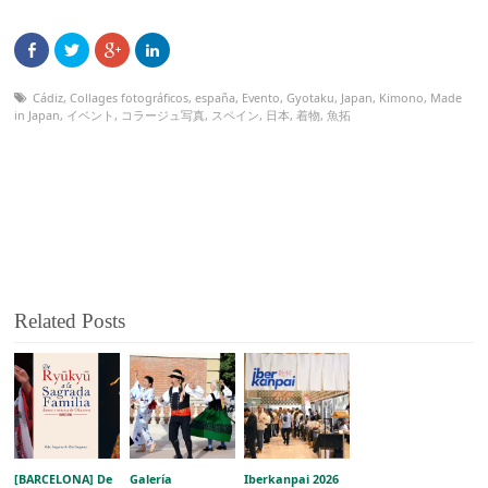
Cádiz
,
Collages fotográficos
,
españa
,
Evento
,
Gyotaku
,
Japan
,
Kimono
,
Made
in Japan
,
イベント
,
コラージュ写真
,
スペイン
,
日本
,
着物
,
魚拓
Related Posts
[BARCELONA] De
Galería
Iberkanpai 2026