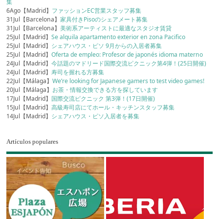
集
6Ago【Madrid】
ファッションEC営業スタッフ募集
31Jul【Barcelona】
家具付きPisoのシェアメート募集
31Jul【Barcelona】
美術系アーティストに最適なスタジオ賃貸
25Jul【Madrid】
Se alquila apartamento exterior en zona Pacifico
25Jul【Madrid】
シェアハウス・ピソ 9月からの入居者募集
25Jul【Madrid】
Oferta de empleo: Profesor de japonés idioma materno
24Jul【Madrid】
今話題のマドリード国際交流ピクニック第4弾！(25日開催)
24Jul【Madrid】
寿司を握れる方募集
22Jul【Málaga】
We’re looking for Japanese gamers to test video games!
20Jul【Málaga】
お茶・情報交換できる方を探しています
17Jul【Madrid】
国際交流ピクニック 第3弾！(17日開催)
15Jul【Madrid】
高級寿司店にてホール・キッチンスタッフ募集
14Jul【Madrid】
シェアハウス・ピソ入居者を募集
Artículos populares