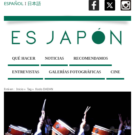
ESPAÑOL
I
日本語
QUÉ HACER
NOTICIAS
RECOMENDAMOS
ENTREVISTAS
GALERÍAS FOTOGRÁFICAS
CINE
Está en :
Inicio
»
Tag »
Kodo DADAN