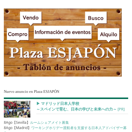
Nuevo anuncio en Plaza ESJAPÓN
▶︎ マドリッド日本人学校
～スペインで育む、日本の学びと未来への力～
[PR]
8Ago【Sevilla】
ルームシェアメイト募集
8Ago【Madrid】
ワーキングホリデー渡航者を支援する日本人アドバイザー募