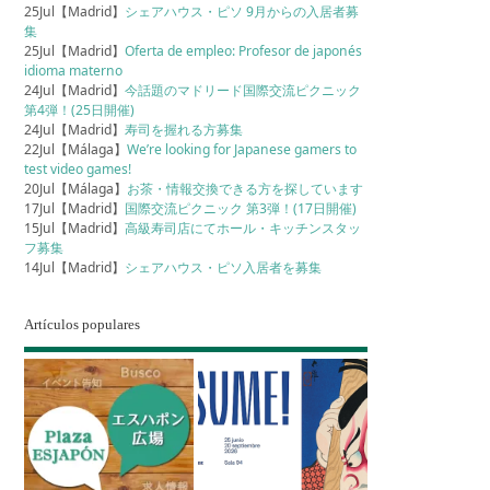
25Jul【Madrid】
シェアハウス・ピソ 9月からの入居者募
集
25Jul【Madrid】
Oferta de empleo: Profesor de japonés
idioma materno
24Jul【Madrid】
今話題のマドリード国際交流ピクニック
第4弾！(25日開催)
24Jul【Madrid】
寿司を握れる方募集
22Jul【Málaga】
We’re looking for Japanese gamers to
test video games!
20Jul【Málaga】
お茶・情報交換できる方を探しています
17Jul【Madrid】
国際交流ピクニック 第3弾！(17日開催)
15Jul【Madrid】
高級寿司店にてホール・キッチンスタッ
フ募集
14Jul【Madrid】
シェアハウス・ピソ入居者を募集
Artículos populares