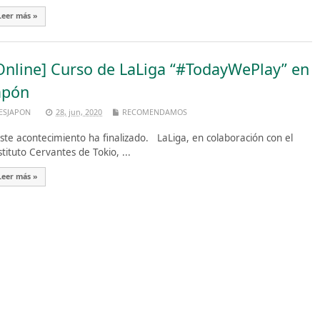
Leer más »
Online] Curso de LaLiga “#TodayWePlay” en
apón
ESJAPON
28, jun, 2020
RECOMENDAMOS
te acontecimiento ha finalizado. LaLiga, en colaboración con el
stituto Cervantes de Tokio, ...
Leer más »