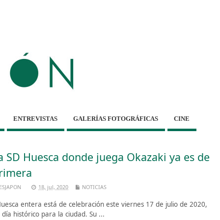
ENTREVISTAS
GALERÍAS FOTOGRÁFICAS
CINE
a SD Huesca donde juega Okazaki ya es de
rimera
ESJAPON
18, jul, 2020
NOTICIAS
esca entera está de celebración este viernes 17 de julio de 2020,
 día histórico para la ciudad. Su ...