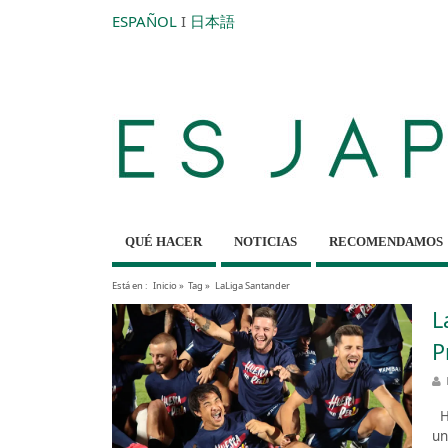
ESPAÑOL
I
日本語
QUÉ HACER
NOTICIAS
RECOMENDAMOS
Está en :
Inicio
»
Tag »
LaLiga Santander
L
P
Hu
un