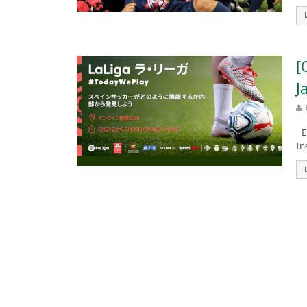
[
J
Es
In