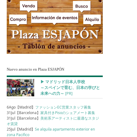
Nuevo anuncio en Plaza ESJAPÓN
▶︎ マドリッド日本人学校
～スペインで育む、日本の学びと
未来への力～
[PR]
6Ago【Madrid】
ファッションEC営業スタッフ募集
31Jul【Barcelona】
家具付きPisoのシェアメート募集
31Jul【Barcelona】
美術系アーティストに最適なスタジ
オ賃貸
25Jul【Madrid】
Se alquila apartamento exterior en
zona Pacifico