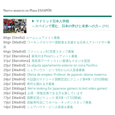
Nuevo anuncio en Plaza ESJAPÓN
▶︎ マドリッド日本人学校
～スペインで育む、日本の学びと未来への力～
[PR]
8Ago【Sevilla】
ルームシェアメイト募集
8Ago【Madrid】
ワーキングホリデー渡航者を支援する日本人アドバイザー募
集
6Ago【Madrid】
ファッションEC営業スタッフ募集
31Jul【Barcelona】
家具付きPisoのシェアメート募集
31Jul【Barcelona】
美術系アーティストに最適なスタジオ賃貸
25Jul【Madrid】
Se alquila apartamento exterior en zona Pacifico
25Jul【Madrid】
シェアハウス・ピソ 9月からの入居者募集
25Jul【Madrid】
Oferta de empleo: Profesor de japonés idioma materno
24Jul【Madrid】
今話題のマドリード国際交流ピクニック第4弾！(25日開催)
24Jul【Madrid】
寿司を握れる方募集
22Jul【Málaga】
We’re looking for Japanese gamers to test video games!
20Jul【Málaga】
お茶・情報交換できる方を探しています
17Jul【Madrid】
国際交流ピクニック 第3弾！(17日開催)
15Jul【Madrid】
高級寿司店にてホール・キッチンスタッフ募集
14Jul【Madrid】
シェアハウス・ピソ入居者を募集