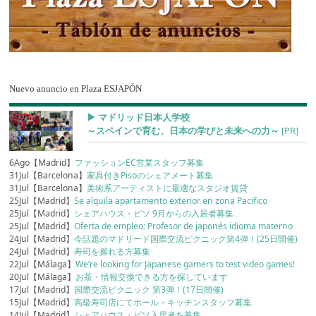
Nuevo anuncio en Plaza ESJAPÓN
▶︎ マドリッド日本人学校
～スペインで育む、日本の学びと未来への力～
[PR]
6Ago【Madrid】
ファッションEC営業スタッフ募集
31Jul【Barcelona】
家具付きPisoのシェアメート募集
31Jul【Barcelona】
美術系アーティストに最適なスタジオ賃貸
25Jul【Madrid】
Se alquila apartamento exterior en zona Pacifico
25Jul【Madrid】
シェアハウス・ピソ 9月からの入居者募集
25Jul【Madrid】
Oferta de empleo: Profesor de japonés idioma materno
24Jul【Madrid】
今話題のマドリード国際交流ピクニック第4弾！(25日開催)
24Jul【Madrid】
寿司を握れる方募集
22Jul【Málaga】
We’re looking for Japanese gamers to test video games!
20Jul【Málaga】
お茶・情報交換できる方を探しています
17Jul【Madrid】
国際交流ピクニック 第3弾！(17日開催)
15Jul【Madrid】
高級寿司店にてホール・キッチンスタッフ募集
14Jul【Madrid】
シェアハウス・ピソ入居者を募集