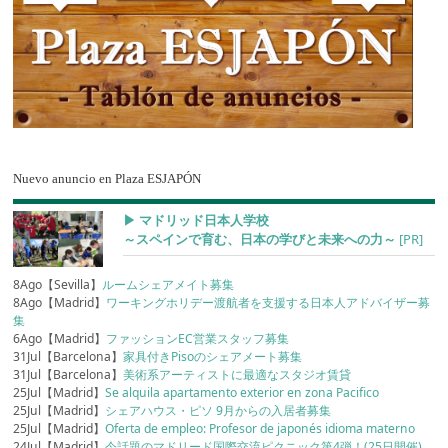
Nuevo anuncio en Plaza ESJAPÓN
▶︎ マドリッド日本人学校
～スペインで育む、日本の学びと未来への力～
[PR]
8Ago【Sevilla】
ルームシェアメイト募集
8Ago【Madrid】
ワーキングホリデー渡航者を支援する日本人アドバイザー募
集
6Ago【Madrid】
ファッションEC営業スタッフ募集
31Jul【Barcelona】
家具付きPisoのシェアメート募集
31Jul【Barcelona】
美術系アーティストに最適なスタジオ賃貸
25Jul【Madrid】
Se alquila apartamento exterior en zona Pacifico
25Jul【Madrid】
シェアハウス・ピソ 9月からの入居者募集
25Jul【Madrid】
Oferta de empleo: Profesor de japonés idioma materno
24Jul【Madrid】
今話題のマドリード国際交流ピクニック第4弾！(25日開催)