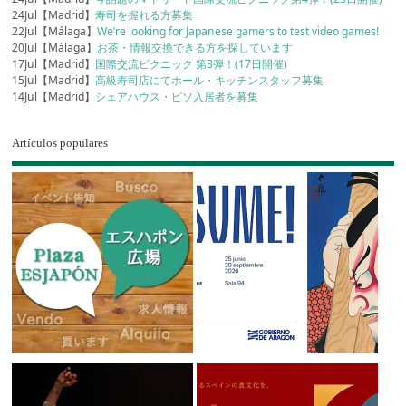
24Jul【Madrid】
寿司を握れる方募集
22Jul【Málaga】
We’re looking for Japanese gamers to test video games!
20Jul【Málaga】
お茶・情報交換できる方を探しています
17Jul【Madrid】
国際交流ピクニック 第3弾！(17日開催)
15Jul【Madrid】
高級寿司店にてホール・キッチンスタッフ募集
14Jul【Madrid】
シェアハウス・ピソ入居者を募集
Artículos populares