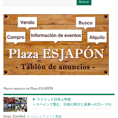
Nuevo anuncio en Plaza ESJAPÓN
▶︎ マドリッド日本人学校
～スペインで育む、日本の学びと未来への力～
[PR]
8Ago【Sevilla】
ルームシェアメイト募集