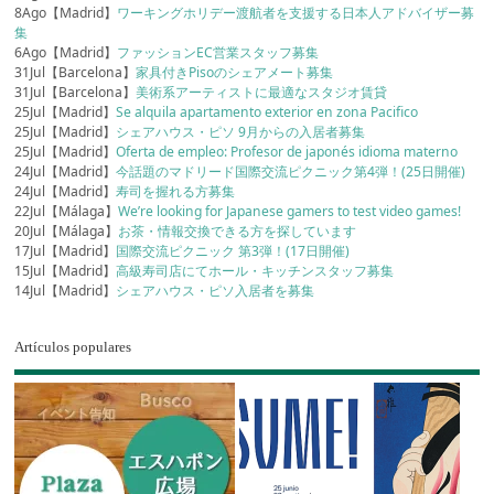
8Ago【Madrid】
ワーキングホリデー渡航者を支援する日本人アドバイザー募
集
6Ago【Madrid】
ファッションEC営業スタッフ募集
31Jul【Barcelona】
家具付きPisoのシェアメート募集
31Jul【Barcelona】
美術系アーティストに最適なスタジオ賃貸
25Jul【Madrid】
Se alquila apartamento exterior en zona Pacifico
25Jul【Madrid】
シェアハウス・ピソ 9月からの入居者募集
25Jul【Madrid】
Oferta de empleo: Profesor de japonés idioma materno
24Jul【Madrid】
今話題のマドリード国際交流ピクニック第4弾！(25日開催)
24Jul【Madrid】
寿司を握れる方募集
22Jul【Málaga】
We’re looking for Japanese gamers to test video games!
20Jul【Málaga】
お茶・情報交換できる方を探しています
17Jul【Madrid】
国際交流ピクニック 第3弾！(17日開催)
15Jul【Madrid】
高級寿司店にてホール・キッチンスタッフ募集
14Jul【Madrid】
シェアハウス・ピソ入居者を募集
Artículos populares