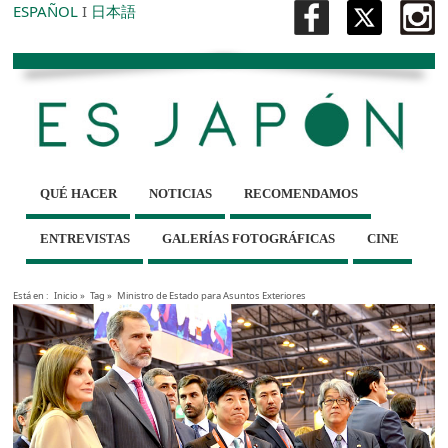
ESPAÑOL
I
日本語
QUÉ HACER
NOTICIAS
RECOMENDAMOS
ENTREVISTAS
GALERÍAS FOTOGRÁFICAS
CINE
Está en :
Inicio
»
Tag »
Ministro de Estado para Asuntos Exteriores