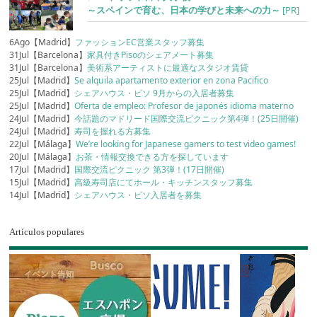
～スペインで育む、日本の学びと未来への力～
[PR]
6Ago【Madrid】
ファッションEC営業スタッフ募集
31Jul【Barcelona】
家具付きPisoのシェアメート募集
31Jul【Barcelona】
美術系アーティストに最適なスタジオ賃貸
25Jul【Madrid】
Se alquila apartamento exterior en zona Pacifico
25Jul【Madrid】
シェアハウス・ピソ 9月からの入居者募集
25Jul【Madrid】
Oferta de empleo: Profesor de japonés idioma materno
24Jul【Madrid】
今話題のマドリード国際交流ピクニック第4弾！(25日開催)
24Jul【Madrid】
寿司を握れる方募集
22Jul【Málaga】
We’re looking for Japanese gamers to test video games!
20Jul【Málaga】
お茶・情報交換できる方を探しています
17Jul【Madrid】
国際交流ピクニック 第3弾！(17日開催)
15Jul【Madrid】
高級寿司店にてホール・キッチンスタッフ募集
14Jul【Madrid】
シェアハウス・ピソ入居者を募集
Artículos populares