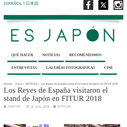
ESPAÑOL
I
日本語
QUÉ HACER
NOTICIAS
RECOMENDAMOS
ENTREVISTAS
GALERÍAS FOTOGRÁFICAS
CINE
Está en :
Inicio
»
NOTICIAS
»
Los Reyes de España visitaron el stand de Japón en FITUR 2018
Los Reyes de España visitaron el
stand de Japón en FITUR 2018
ESJAPON
18, ene, 2018
NOTICIAS