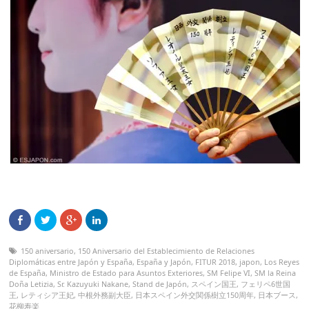
150 aniversario
,
150 Aniversario del Establecimiento de Relaciones
Diplomáticas entre Japón y España
,
España y Japón
,
FITUR 2018
,
japon
,
Los Reyes
de España
,
Ministro de Estado para Asuntos Exteriores
,
SM Felipe VI
,
SM la Reina
Doña Letizia
,
Sr. Kazuyuki Nakane
,
Stand de Japón
,
スペイン国王
,
フェリペ6世国
王
,
レティシア王妃
,
中根外務副大臣
,
日本スペイン外交関係樹立150周年
,
日本ブース
,
花柳寿楽