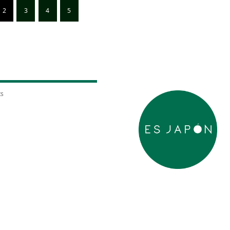
2
3
4
5
ts