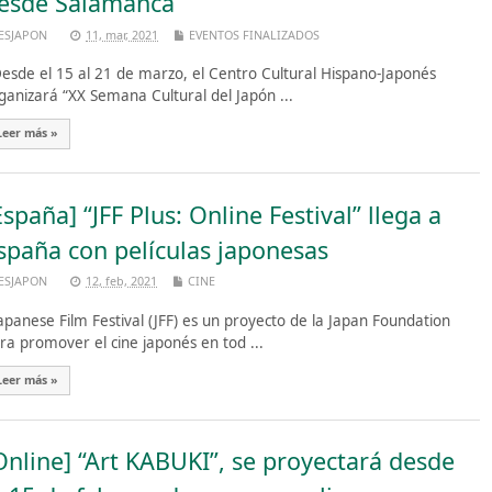
esde Salamanca
ESJAPON
11, mar, 2021
EVENTOS FINALIZADOS
sde el 15 al 21 de marzo, el Centro Cultural Hispano-Japonés
ganizará “XX Semana Cultural del Japón ...
Leer más »
España] “JFF Plus: Online Festival” llega a
spaña con películas japonesas
ESJAPON
12, feb, 2021
CINE
panese Film Festival (JFF) es un proyecto de la Japan Foundation
ra promover el cine japonés en tod ...
Leer más »
Online] “Art KABUKI”, se proyectará desde