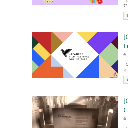
El
7ª
[
F
Or
la
[
C