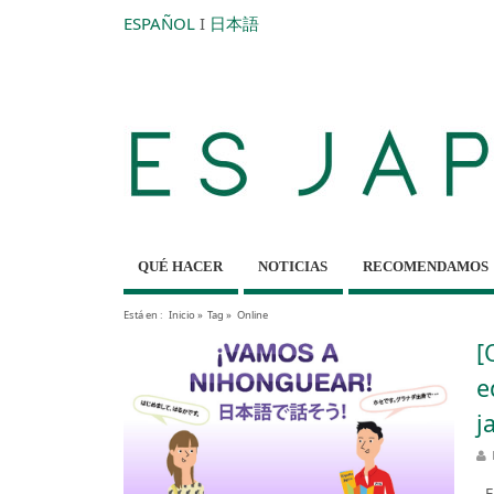
ESPAÑOL
I
日本語
QUÉ HACER
NOTICIAS
RECOMENDAMOS
Está en :
Inicio
»
Tag »
Online
[
e
j