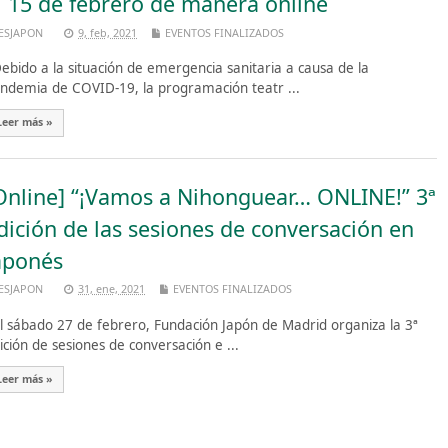
l 15 de febrero de manera online
ESJAPON
9, feb, 2021
EVENTOS FINALIZADOS
bido a la situación de emergencia sanitaria a causa de la
ndemia de COVID-19, la programación teatr ...
Leer más »
Online] “¡Vamos a Nihonguear… ONLINE!” 3ª
dición de las sesiones de conversación en
aponés
ESJAPON
31, ene, 2021
EVENTOS FINALIZADOS
 sábado 27 de febrero, Fundación Japón de Madrid organiza la 3ª
ición de sesiones de conversación e ...
Leer más »