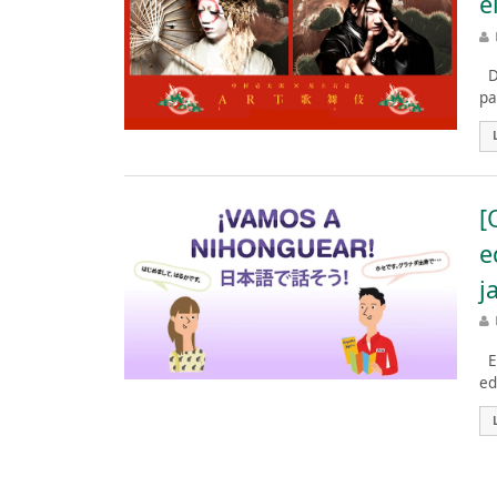
e
De
pa
[
e
j
El
ed