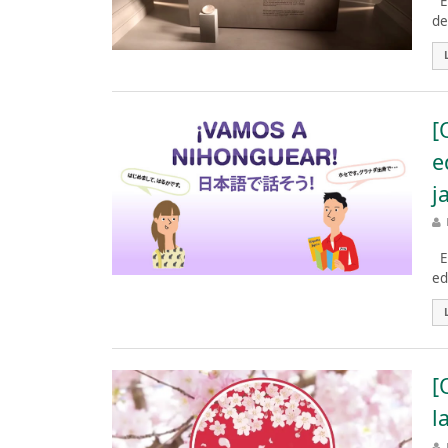
El
de
[
e
j
El
ed
[
l