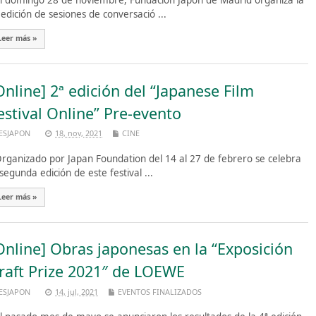
 domingo 28 de noviembre, Fundación Japón de Madrid organiza la
 edición de sesiones de conversació ...
Leer más »
Online] 2ª edición del “Japanese Film
estival Online” Pre-evento
ESJAPON
18, nov, 2021
CINE
ganizado por Japan Foundation del 14 al 27 de febrero se celebra
 segunda edición de este festival ...
Leer más »
Online] Obras japonesas en la “Exposición
raft Prize 2021″ de LOEWE
ESJAPON
14, jul, 2021
EVENTOS FINALIZADOS