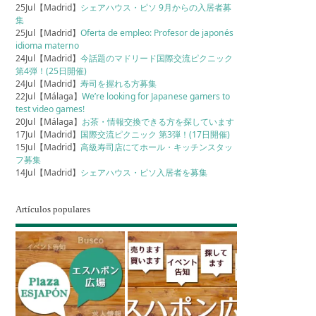
25Jul【Madrid】
シェアハウス・ピソ 9月からの入居者募
集
25Jul【Madrid】
Oferta de empleo: Profesor de japonés
idioma materno
24Jul【Madrid】
今話題のマドリード国際交流ピクニック
第4弾！(25日開催)
24Jul【Madrid】
寿司を握れる方募集
22Jul【Málaga】
We’re looking for Japanese gamers to
test video games!
20Jul【Málaga】
お茶・情報交換できる方を探しています
17Jul【Madrid】
国際交流ピクニック 第3弾！(17日開催)
15Jul【Madrid】
高級寿司店にてホール・キッチンスタッ
フ募集
14Jul【Madrid】
シェアハウス・ピソ入居者を募集
Artículos populares