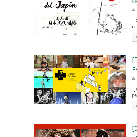
d
De
or
[
E
Ja
pa
[