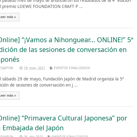
 pasado mes de mayo se anunciaron los resultados de la 4ª edición
l premio LOEWE FOUNDATION CRAFT P ...
Leer más »
Online] “¡Vamos a Nihonguear… ONLINE!” 5ª
dición de las sesiones de conversación en
aponés
ESJAPON
18, may, 2021
EVENTOS FINALIZADOS
 sábado 29 de mayo, Fundación Japón de Madrid organiza la 5ª
ición de sesiones de conversación en j ...
Leer más »
Online] “Primavera Cultural Japonesa” por
a Embajada del Japón
ESJAPON
26, abr, 2021
EVENTOS FINALIZADOS