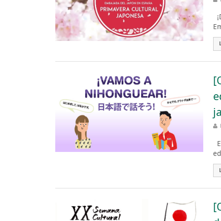
¡D
Em
[
e
j
El
ed
[