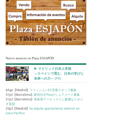
Nuevo anuncio en Plaza ESJAPÓN
▶︎ マドリッド日本人学校
～スペインで育む、日本の学びと
未来への力～
[PR]
6Ago【Madrid】
ファッションEC営業スタッフ募集
31Jul【Barcelona】
家具付きPisoのシェアメート募集
31Jul【Barcelona】
美術系アーティストに最適なスタジ
オ賃貸
25Jul【Madrid】
Se alquila apartamento exterior en
zona Pacifico