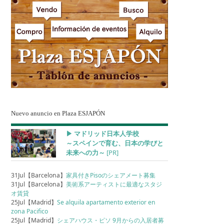
Nuevo anuncio en Plaza ESJAPÓN
▶︎ マドリッド日本人学校
～スペインで育む、日本の学びと
未来への力～
[PR]
31Jul【Barcelona】
家具付きPisoのシェアメート募集
31Jul【Barcelona】
美術系アーティストに最適なスタジ
オ賃貸
25Jul【Madrid】
Se alquila apartamento exterior en
zona Pacifico
25Jul【Madrid】
シェアハウス・ピソ 9月からの入居者募