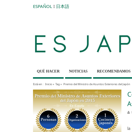
ESPAÑOL
I
日本語
QUÉ HACER
NOTICIAS
RECOMENDAMOS
Está en :
Inicio
»
Tag »
Premio del Ministro de Asuntos Exteriores del Japón
C
A
El
la