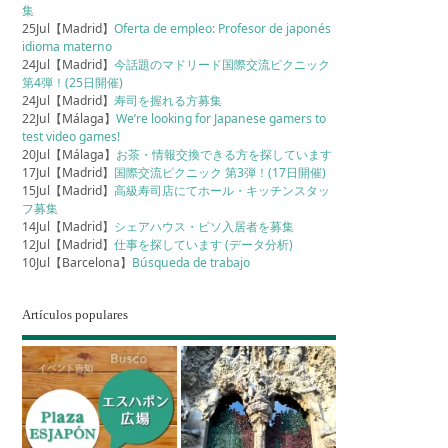
集
25Jul【Madrid】
Oferta de empleo: Profesor de japonés
idioma materno
24Jul【Madrid】
今話題のマドリード国際交流ピクニック
第4弾！(25日開催)
24Jul【Madrid】
寿司を握れる方募集
22Jul【Málaga】
We’re looking for Japanese gamers to
test video games!
20Jul【Málaga】
お茶・情報交換できる方を探しています
17Jul【Madrid】
国際交流ピクニック 第3弾！(17日開催)
15Jul【Madrid】
高級寿司店にてホール・キッチンスタッ
フ募集
14Jul【Madrid】
シェアハウス・ピソ入居者を募集
12Jul【Madrid】
仕事を探しています (データ分析)
10Jul【Barcelona】
Búsqueda de trabajo
Artículos populares