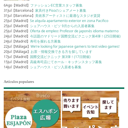
6Ago【Madrid】
ファッションEC営業スタッフ募集
31Jul【Barcelona】
家具付きPisoのシェアメート募集
31Jul【Barcelona】
美術系アーティストに最適なスタジオ賃貸
25Jul【Madrid】
Se alquila apartamento exterior en zona Pacifico
25Jul【Madrid】
シェアハウス・ピソ 9月からの入居者募集
25Jul【Madrid】
Oferta de empleo: Profesor de japonés idioma materno
24Jul【Madrid】
今話題のマドリード国際交流ピクニック第4弾！(25日開催)
24Jul【Madrid】
寿司を握れる方募集
22Jul【Málaga】
We’re looking for Japanese gamers to test video games!
20Jul【Málaga】
お茶・情報交換できる方を探しています
17Jul【Madrid】
国際交流ピクニック 第3弾！(17日開催)
15Jul【Madrid】
高級寿司店にてホール・キッチンスタッフ募集
14Jul【Madrid】
シェアハウス・ピソ入居者を募集
Artículos populares