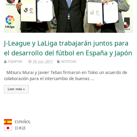
J-League y LaLiga trabajarán juntos para
el desarrollo del fútbol en España y Japón
ESJAPON
29, jun, 2017
NOTICIAS
Mitsuru Murai y Javier Tebas firmaron en Tokio un acuerdo de
colaboración para el intercambio de buenas ...
Leer más »
ESPAÑOL
日本語