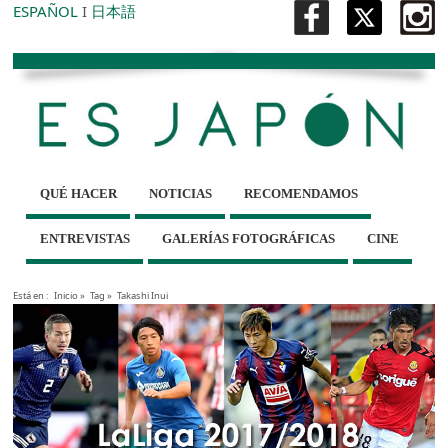
ESPAÑOL
I
日本語
QUÉ HACER
NOTICIAS
RECOMENDAMOS
ENTREVISTAS
GALERÍAS FOTOGRÁFICAS
CINE
Está en :
Inicio
»
Tag »
Takashi Inui