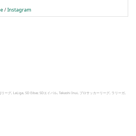
be
/
Instagram
,
Jリーグ
,
LaLiga
,
SD Eibar
,
SDエイバル
,
Takashi Inui
,
プロサッカーリーグ
,
ラリーガ
,