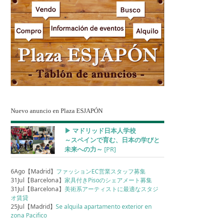
Nuevo anuncio en Plaza ESJAPÓN
▶︎ マドリッド日本人学校
～スペインで育む、日本の学びと
未来への力～
[PR]
6Ago【Madrid】
ファッションEC営業スタッフ募集
31Jul【Barcelona】
家具付きPisoのシェアメート募集
31Jul【Barcelona】
美術系アーティストに最適なスタジ
オ賃貸
25Jul【Madrid】
Se alquila apartamento exterior en
zona Pacifico