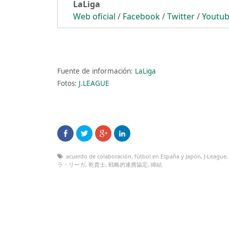
LaLiga
Web oficial
/
Facebook
/
Twitter
/
Youtu
Fuente de información:
LaLiga
Fotos:
J.LEAGUE
acuerdo de colaboración
,
fútbol en España y Japón
,
J-League
ラ・リーガ
,
乾貴士
,
戦略的連携協定
,
締結