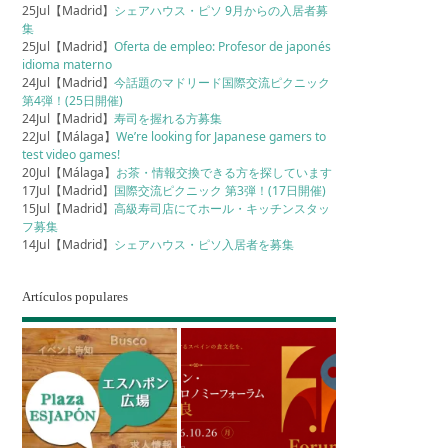
25Jul【Madrid】
シェアハウス・ピソ 9月からの入居者募
集
25Jul【Madrid】
Oferta de empleo: Profesor de japonés
idioma materno
24Jul【Madrid】
今話題のマドリード国際交流ピクニック
第4弾！(25日開催)
24Jul【Madrid】
寿司を握れる方募集
22Jul【Málaga】
We’re looking for Japanese gamers to
test video games!
20Jul【Málaga】
お茶・情報交換できる方を探しています
17Jul【Madrid】
国際交流ピクニック 第3弾！(17日開催)
15Jul【Madrid】
高級寿司店にてホール・キッチンスタッ
フ募集
14Jul【Madrid】
シェアハウス・ピソ入居者を募集
Artículos populares