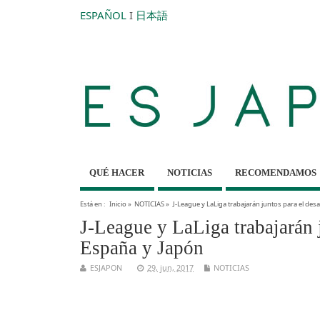
ESPAÑOL
I
日本語
QUÉ HACER
NOTICIAS
RECOMENDAMOS
Está en :
Inicio
»
NOTICIAS
»
J-League y LaLiga trabajarán juntos para el desa
J-League y LaLiga trabajarán j
España y Japón
ESJAPON
29, jun, 2017
NOTICIAS