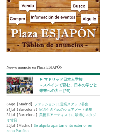
Nuevo anuncio en Plaza ESJAPÓN
▶︎ マドリッド日本人学校
～スペインで育む、日本の学びと
未来への力～
[PR]
6Ago【Madrid】
ファッションEC営業スタッフ募集
31Jul【Barcelona】
家具付きPisoのシェアメート募集
31Jul【Barcelona】
美術系アーティストに最適なスタジ
オ賃貸
25Jul【Madrid】
Se alquila apartamento exterior en
zona Pacifico