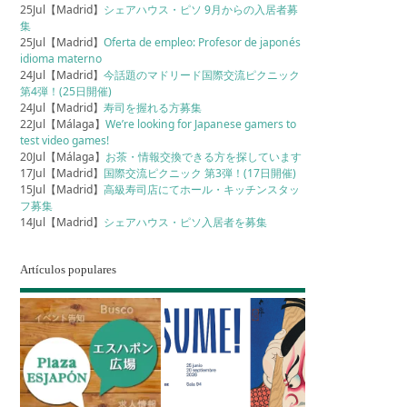
25Jul【Madrid】
シェアハウス・ピソ 9月からの入居者募
集
25Jul【Madrid】
Oferta de empleo: Profesor de japonés
idioma materno
24Jul【Madrid】
今話題のマドリード国際交流ピクニック
第4弾！(25日開催)
24Jul【Madrid】
寿司を握れる方募集
22Jul【Málaga】
We’re looking for Japanese gamers to
test video games!
20Jul【Málaga】
お茶・情報交換できる方を探しています
17Jul【Madrid】
国際交流ピクニック 第3弾！(17日開催)
15Jul【Madrid】
高級寿司店にてホール・キッチンスタッ
フ募集
14Jul【Madrid】
シェアハウス・ピソ入居者を募集
Artículos populares