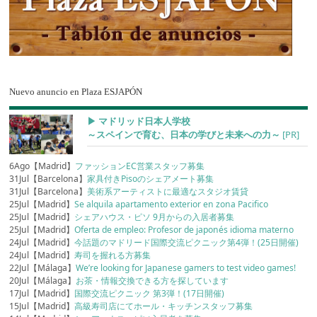
Nuevo anuncio en Plaza ESJAPÓN
▶︎ マドリッド日本人学校
～スペインで育む、日本の学びと未来への力～
[PR]
6Ago【Madrid】
ファッションEC営業スタッフ募集
31Jul【Barcelona】
家具付きPisoのシェアメート募集
31Jul【Barcelona】
美術系アーティストに最適なスタジオ賃貸
25Jul【Madrid】
Se alquila apartamento exterior en zona Pacifico
25Jul【Madrid】
シェアハウス・ピソ 9月からの入居者募集
25Jul【Madrid】
Oferta de empleo: Profesor de japonés idioma materno
24Jul【Madrid】
今話題のマドリード国際交流ピクニック第4弾！(25日開催)
24Jul【Madrid】
寿司を握れる方募集
22Jul【Málaga】
We’re looking for Japanese gamers to test video games!
20Jul【Málaga】
お茶・情報交換できる方を探しています
17Jul【Madrid】
国際交流ピクニック 第3弾！(17日開催)
15Jul【Madrid】
高級寿司店にてホール・キッチンスタッフ募集