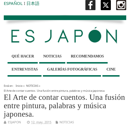
ESPAÑOL
I
日本語
QUÉ HACER
NOTICIAS
RECOMENDAMOS
ENTREVISTAS
GALERÍAS FOTOGRÁFICAS
CINE
Está en :
Inicio
»
NOTICIAS
»
El Arte de contar cuentos. Una fusión entre pintura, palabras y música japonesa.
El Arte de contar cuentos. Una fusión
entre pintura, palabras y música
japonesa.
ESJAPON
12, may, 2015
NOTICIAS