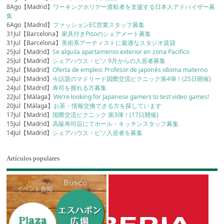
8Ago【Madrid】
ワーキングホリデー渡航者を支援する日本人アドバイザー募
集
6Ago【Madrid】
ファッションEC営業スタッフ募集
31Jul【Barcelona】
家具付きPisoのシェアメート募集
31Jul【Barcelona】
美術系アーティストに最適なスタジオ賃貸
25Jul【Madrid】
Se alquila apartamento exterior en zona Pacifico
25Jul【Madrid】
シェアハウス・ピソ 9月からの入居者募集
25Jul【Madrid】
Oferta de empleo: Profesor de japonés idioma materno
24Jul【Madrid】
今話題のマドリード国際交流ピクニック第4弾！(25日開催)
24Jul【Madrid】
寿司を握れる方募集
22Jul【Málaga】
We’re looking for Japanese gamers to test video games!
20Jul【Málaga】
お茶・情報交換できる方を探しています
17Jul【Madrid】
国際交流ピクニック 第3弾！(17日開催)
15Jul【Madrid】
高級寿司店にてホール・キッチンスタッフ募集
14Jul【Madrid】
シェアハウス・ピソ入居者を募集
Artículos populares