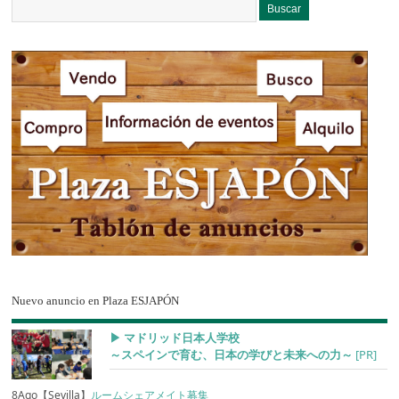
Nuevo anuncio en Plaza ESJAPÓN
▶︎ マドリッド日本人学校
～スペインで育む、日本の学びと未来への力～
[PR]
8Ago【Sevilla】
ルームシェアメイト募集