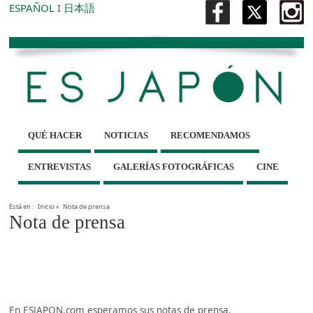
ESPAÑOL
I
日本語
QUÉ HACER
NOTICIAS
RECOMENDAMOS
ENTREVISTAS
GALERÍAS FOTOGRÁFICAS
CINE
Está en :
Inicio
»
Nota de prensa
Nota de prensa
En ESJAPON.com esperamos sus notas de prensa.