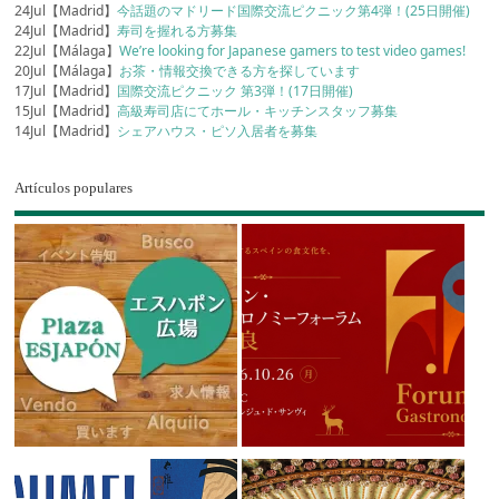
24Jul【Madrid】
今話題のマドリード国際交流ピクニック第4弾！(25日開催)
24Jul【Madrid】
寿司を握れる方募集
22Jul【Málaga】
We’re looking for Japanese gamers to test video games!
20Jul【Málaga】
お茶・情報交換できる方を探しています
17Jul【Madrid】
国際交流ピクニック 第3弾！(17日開催)
15Jul【Madrid】
高級寿司店にてホール・キッチンスタッフ募集
14Jul【Madrid】
シェアハウス・ピソ入居者を募集
Artículos populares