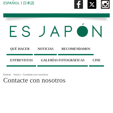
ESPAÑOL
I
日本語
QUÉ HACER
NOTICIAS
RECOMENDAMOS
ENTREVISTAS
GALERÍAS FOTOGRÁFICAS
CINE
Está en :
Inicio
»
Contacte con nosotros
Contacte con nosotros