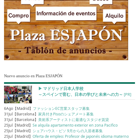
Nuevo anuncio en Plaza ESJAPÓN
▶︎ マドリッド日本人学校
～スペインで育む、日本の学びと未来への力～
[PR]
6Ago【Madrid】
ファッションEC営業スタッフ募集
31Jul【Barcelona】
家具付きPisoのシェアメート募集
31Jul【Barcelona】
美術系アーティストに最適なスタジオ賃貸
25Jul【Madrid】
Se alquila apartamento exterior en zona Pacifico
25Jul【Madrid】
シェアハウス・ピソ 9月からの入居者募集
25Jul【Madrid】
Oferta de empleo: Profesor de japonés idioma materno