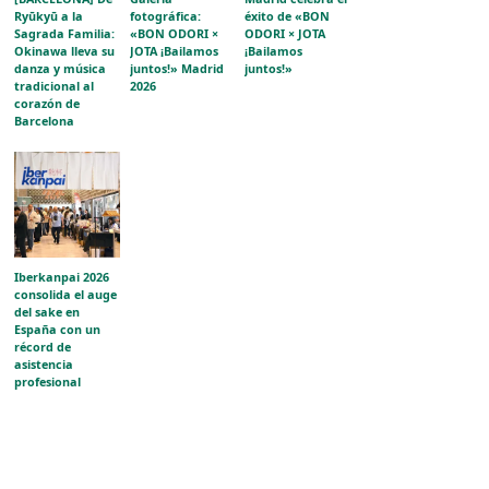
Ryūkyū a la
fotográfica:
éxito de «BON
Sagrada Familia:
«BON ODORI ×
ODORI × JOTA
Okinawa lleva su
JOTA ¡Bailamos
¡Bailamos
danza y música
juntos!» Madrid
juntos!»
tradicional al
2026
corazón de
Barcelona
Iberkanpai 2026
consolida el auge
del sake en
España con un
récord de
asistencia
profesional