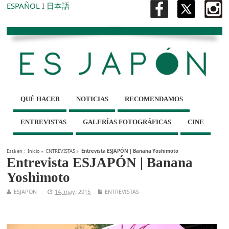
ESPAÑOL
I
日本語
QUÉ HACER
NOTICIAS
RECOMENDAMOS
ENTREVISTAS
GALERÍAS FOTOGRÁFICAS
CINE
Está en :
Inicio
»
ENTREVISTAS
»
Entrevista ESJAPÓN | Banana Yoshimoto
Entrevista ESJAPÓN | Banana
Yoshimoto
ESJAPON
14, may, 2015
ENTREVISTAS