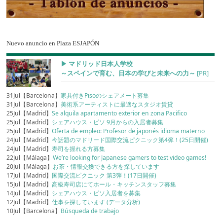
Nuevo anuncio en Plaza ESJAPÓN
▶︎ マドリッド日本人学校
～スペインで育む、日本の学びと未来への力～
[PR]
31Jul【Barcelona】
家具付きPisoのシェアメート募集
31Jul【Barcelona】
美術系アーティストに最適なスタジオ賃貸
25Jul【Madrid】
Se alquila apartamento exterior en zona Pacifico
25Jul【Madrid】
シェアハウス・ピソ 9月からの入居者募集
25Jul【Madrid】
Oferta de empleo: Profesor de japonés idioma materno
24Jul【Madrid】
今話題のマドリード国際交流ピクニック第4弾！(25日開催)
24Jul【Madrid】
寿司を握れる方募集
22Jul【Málaga】
We’re looking for Japanese gamers to test video games!
20Jul【Málaga】
お茶・情報交換できる方を探しています
17Jul【Madrid】
国際交流ピクニック 第3弾！(17日開催)
15Jul【Madrid】
高級寿司店にてホール・キッチンスタッフ募集
14Jul【Madrid】
シェアハウス・ピソ入居者を募集
12Jul【Madrid】
仕事を探しています (データ分析)
10Jul【Barcelona】
Búsqueda de trabajo