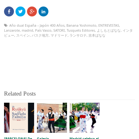
Año dual España – Japón 400 Años
,
Banana Yoshimoto
,
ENTREVISTAS
,
Lanzarote
,
madrid
,
País Vasco
,
SATORI
,
Tusquets Editores
,
よしもとばなな
,
インタ
ビュー
,
スペイン
,
バスク地方
,
マドリード
,
ランサロテ
,
吉本ばなな
Related Posts
[BARCELONA] De
Galería
Madrid celebra el