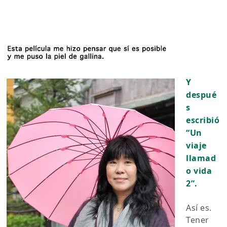
Y
despué
s
escribió
“Un
viaje
llamad
o vida
2”.
Así es.
Tener